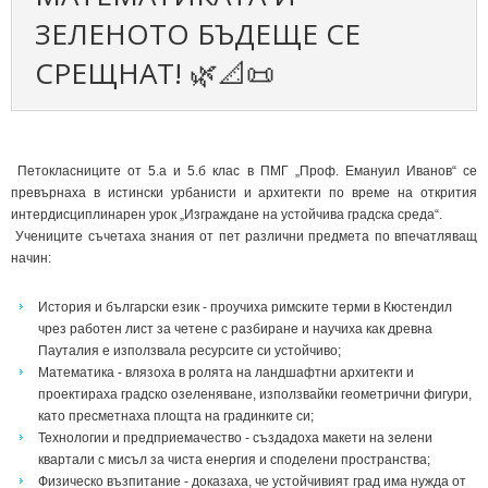
ЗЕЛЕНОТО БЪДЕЩЕ СЕ
СРЕЩНАТ! 🌿📐📜
Петокласниците от 5.а и 5.б клас в ПМГ „Проф. Емануил Иванов“ се
превърнаха в истински урбанисти и архитекти по време на открития
интердисциплинарен урок „Изграждане на устойчива градска среда“.
Учениците съчетаха знания от пет различни предмета по впечатляващ
начин:
История и български език - проучиха римските терми в Кюстендил
чрез работен лист за четене с разбиране и научиха как древна
Пауталия е използвала ресурсите си устойчиво;
Математика - влязоха в ролята на ландшафтни архитекти и
проектираха градско озеленяване, използвайки геометрични фигури,
като пресметнаха площта на градинките си;
Технологии и предприемачество - създадоха макети на зелени
квартали с мисъл за чиста енергия и споделени пространства;
Физическо възпитание - доказаха, че устойчивият град има нужда от