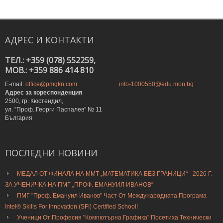
АДРЕС
И
КОНТАКТИ
ТЕЛ.: +359 (078) 552259,
MOB.: +359 886 414 810
E-mail:
office@pmgkn.com
info-1000550@edu.mon.bg
Адрес за кореспонденция
2500, гр. Кюстендил,
ул. ”Проф. Георги Паспалев” № 11
България
ПОСЛЕДНИ
НОВИНИ
МЕДАЛ ОТ ФИНАЛА НА ММТ „МАТЕМАТИКА БЕЗ ГРАНИЦИ“ - 2026 Г.
ЗА УЧЕНИЧКА НА ПМГ „ПРОФ. ЕМАНУИЛ ИВАНОВ“
ПМГ "Проф. Емануил Иванов" Част От Международната Програма
Intel® Skills For Innovation (SFI) Certified School!
Ученици От Професия "Компютърна Графика" Посетиха Технически