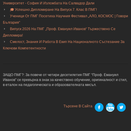
Университет - София И Изложбата На Салвадор Дали
🎓 Успешно Дипломиране На Випуск 7. Клас В ПМГ!
Ученици От ПМГ Посетиха Научния Фестивал „АЛО, КОСМОС | Говори
България“
Випуск 2026 На ПМГ „Проф. Емануил Иванов“ Тържествено Се
Дипломира!
Смелост, Знания И Работа В Екип На Националното Състезание За
Ключови Компетентности
ЗАЩО ПМГ?: За повече от четири десетилетия ПМГ “Проф. Емануил
Иванов” се превърна в знак за качествено обучение, оригиналност и стил,
в еталон на педагогическата и образователната мисъл.
Търсене В Сайта