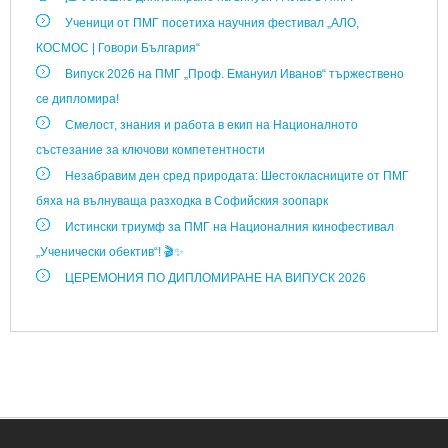
Ученици от ПМГ посетиха научния фестивал „АЛО,
КОСМОС | Говори България“
Випуск 2026 на ПМГ „Проф. Емануил Иванов“ тържествено
се дипломира!
Смелост, знания и работа в екип на Националното
състезание за ключови компетентности
Незабравим ден сред природата: Шестокласниците от ПМГ
бяха на вълнуваща разходка в Софийския зоопарк
Истински триумф за ПМГ на Националния кинофестивал
„Ученически обектив“! 🎬✨
ЦЕРЕМОНИЯ ПО ДИПЛОМИРАНЕ НА ВИПУСК 2026