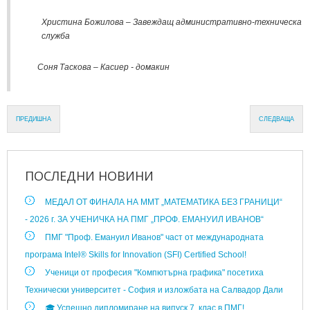
Христина Божилова – Завеждащ административно-техническа
служба
Соня Таскова – Касиер - домакин
ПРЕДИШНА
СЛЕДВАЩА
ПОСЛЕДНИ
НОВИНИ
МЕДАЛ ОТ ФИНАЛА НА ММТ „МАТЕМАТИКА БЕЗ ГРАНИЦИ“
- 2026 г. ЗА УЧЕНИЧКА НА ПМГ „ПРОФ. ЕМАНУИЛ ИВАНОВ“
ПМГ "Проф. Емануил Иванов" част от международната
програма Intel® Skills for Innovation (SFI) Certified School!
Ученици от професия "Компютърна графика" посетиха
Технически университет - София и изложбата на Салвадор Дали
🎓 Успешно дипломиране на випуск 7. клас в ПМГ!