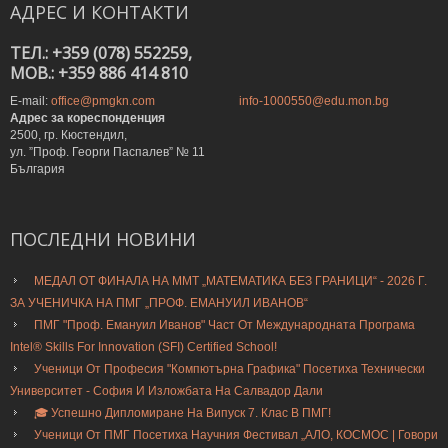
АДРЕС
И
КОНТАКТИ
ТЕЛ.: +359 (078) 552259,
MOB.: +359 886 414 810
E-mail:
office@pmgkn.com
info-1000550@edu.mon.bg
Адрес за кореспонденция
2500, гр. Кюстендил,
ул. ”Проф. Георги Паспалев” № 11
България
ПОСЛЕДНИ
НОВИНИ
МЕДАЛ ОТ ФИНАЛА НА ММТ „МАТЕМАТИКА БЕЗ ГРАНИЦИ“ - 2026 Г.
ЗА УЧЕНИЧКА НА ПМГ „ПРОФ. ЕМАНУИЛ ИВАНОВ“
ПМГ "Проф. Емануил Иванов" Част От Международната Програма
Intel® Skills For Innovation (SFI) Certified School!
Ученици От Професия "Компютърна Графика" Посетиха Технически
Университет - София И Изложбата На Салвадор Дали
🎓 Успешно Дипломиране На Випуск 7. Клас В ПМГ!
Ученици От ПМГ Посетиха Научния Фестивал „АЛО, КОСМОС | Говори