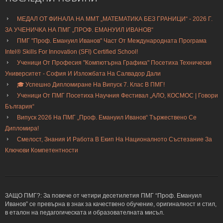
МЕДАЛ ОТ ФИНАЛА НА ММТ „МАТЕМАТИКА БЕЗ ГРАНИЦИ“ - 2026 Г.
ЗА УЧЕНИЧКА НА ПМГ „ПРОФ. ЕМАНУИЛ ИВАНОВ“
ПМГ "Проф. Емануил Иванов" Част От Международната Програма
Intel® Skills For Innovation (SFI) Certified School!
Ученици От Професия "Компютърна Графика" Посетиха Технически
Университет - София И Изложбата На Салвадор Дали
🎓 Успешно Дипломиране На Випуск 7. Клас В ПМГ!
Ученици От ПМГ Посетиха Научния Фестивал „АЛО, КОСМОС | Говори
България“
Випуск 2026 На ПМГ „Проф. Емануил Иванов“ Тържествено Се
Дипломира!
Смелост, Знания И Работа В Екип На Националното Състезание За
Ключови Компетентности
ЗАЩО ПМГ?: За повече от четири десетилетия ПМГ “Проф. Емануил
Иванов” се превърна в знак за качествено обучение, оригиналност и стил,
в еталон на педагогическата и образователната мисъл.