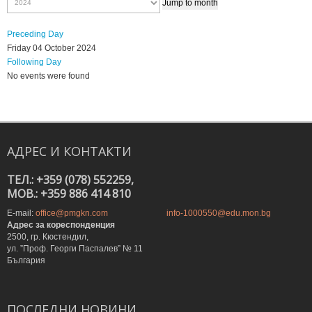
Jump to month
Preceding Day
Friday 04 October 2024
Following Day
No events were found
АДРЕС
И
КОНТАКТИ
ТЕЛ.: +359 (078) 552259,
MOB.: +359 886 414 810
E-mail:
office@pmgkn.com
info-1000550@edu.mon.bg
Адрес за кореспонденция
2500, гр. Кюстендил,
ул. ”Проф. Георги Паспалев” № 11
България
ПОСЛЕДНИ
НОВИНИ