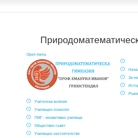
Природоматематическа
Open menu
Нача
За на
Исто
Ръко
Учителска колегия
Училищен психолог
ПМГ - иновативно училище
Обществен съвет
Училищно настоятелство