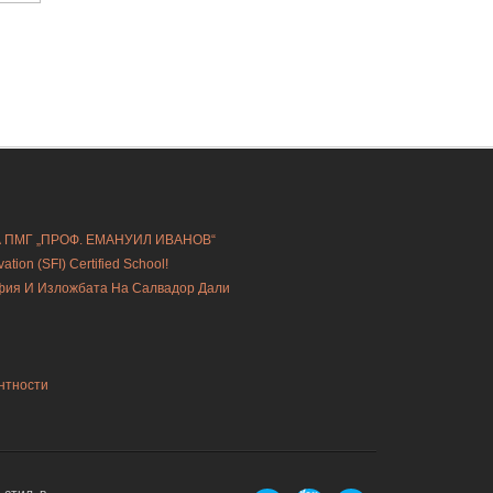
А ПМГ „ПРОФ. ЕМАНУИЛ ИВАНОВ“
ion (SFI) Certified School!
офия И Изложбата На Салвадор Дали
нтности