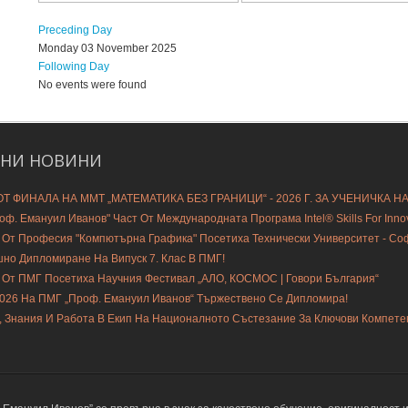
Preceding Day
Monday 03 November 2025
Following Day
No events were found
ДНИ
НОВИНИ
Т ФИНАЛА НА ММТ „МАТЕМАТИКА БЕЗ ГРАНИЦИ“ - 2026 Г. ЗА УЧЕНИЧКА Н
ф. Емануил Иванов" Част От Международната Програма Intel® Skills For Innovat
 От Професия "Компютърна Графика" Посетиха Технически Университет - С
шно Дипломиране На Випуск 7. Клас В ПМГ!
 От ПМГ Посетиха Научния Фестивал „АЛО, КОСМОС | Говори България“
2026 На ПМГ „Проф. Емануил Иванов“ Тържествено Се Дипломира!
, Знания И Работа В Екип На Националното Състезание За Ключови Компете