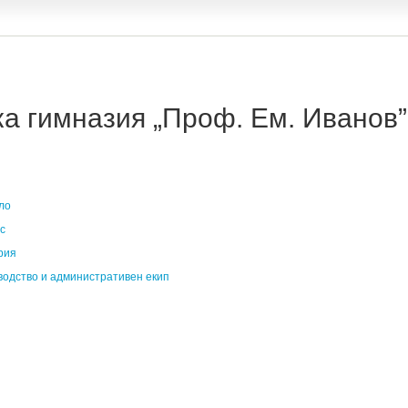
 гимназия „Проф. Ем. Иванов” 
ло
с
рия
водство и административен екип