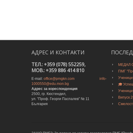
АДРЕС
И
КОНТАКТИ
ПОСЛЕ
ТЕЛ.: +359 (078) 552259,
МЕДАЛ О
MOB.: +359 886 414 810
ПМГ "Про
Ученици
E-mail:
office@pmgkn.com
info-
1000550@edu.mon.bg
🎓 Успе
Адрес за кореспонденция
Ученици
2500, гр. Кюстендил,
Випуск 
ул. ”Проф. Георги Паспалев” № 11
България
Смелост