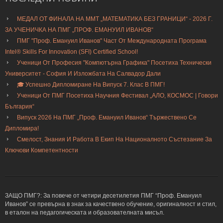
МЕДАЛ ОТ ФИНАЛА НА ММТ „МАТЕМАТИКА БЕЗ ГРАНИЦИ“ - 2026 Г.
ЗА УЧЕНИЧКА НА ПМГ „ПРОФ. ЕМАНУИЛ ИВАНОВ“
ПМГ "Проф. Емануил Иванов" Част От Международната Програма
Intel® Skills For Innovation (SFI) Certified School!
Ученици От Професия "Компютърна Графика" Посетиха Технически
Университет - София И Изложбата На Салвадор Дали
🎓 Успешно Дипломиране На Випуск 7. Клас В ПМГ!
Ученици От ПМГ Посетиха Научния Фестивал „АЛО, КОСМОС | Говори
България“
Випуск 2026 На ПМГ „Проф. Емануил Иванов“ Тържествено Се
Дипломира!
Смелост, Знания И Работа В Екип На Националното Състезание За
Ключови Компетентности
ЗАЩО ПМГ?: За повече от четири десетилетия ПМГ “Проф. Емануил
Иванов” се превърна в знак за качествено обучение, оригиналност и стил,
в еталон на педагогическата и образователната мисъл.