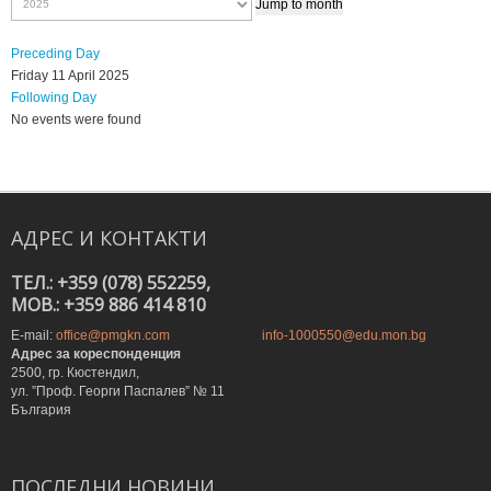
Jump to month
Preceding Day
Friday 11 April 2025
Following Day
No events were found
АДРЕС
И
КОНТАКТИ
ТЕЛ.: +359 (078) 552259,
MOB.: +359 886 414 810
E-mail:
office@pmgkn.com
info-1000550@edu.mon.bg
Адрес за кореспонденция
2500, гр. Кюстендил,
ул. ”Проф. Георги Паспалев” № 11
България
ПОСЛЕДНИ
НОВИНИ