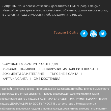
ЗАЩО ПМГ?: За повече от четири десетилетия ПМГ “Проф. Емануил
Иванов” се превърна в знак за качествено обучение, оригиналност и стил,
в еталон на педагогическата и образователната мисъл.
Търсене В Сайта
COPYRIGHT © 2026 ПМГ КЮСТЕНДИЛ
УСЛОВИЯ - ПОЛЗВАНЕ
ДЕКЛАРАЦИЯ ЗА ПОВЕРИТЕЛНОСТ
ДОКУМЕНТИ ЗА ИЗТЕГЛЯНЕ
ТЪРСЕНЕ В САЙТА
КАРТА НА САЙТА
СМБ КЮСТЕНДИЛ
Този сайт използва cookies. Продължавайки да използвате сайта, Вие се съгласявате
с използваните от нас бисквитки. Повече информация за бисквитките и как ги
управляваме вижте в нашата
ПОЛИТИКА ЗА ЗАЩИТА НА ЛИЧНИТЕ ДАННИ.
Вижте
нашата
ДЕКЛАРАЦИЯ ЗА ДОСТЪПНОСТ В съответствие с Mетодология за
наблюдение и проверки на достъпността на съдържанието на интернет страниците -