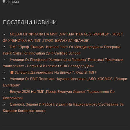
България
ПОСЛЕДНИ
НОВИНИ
МЕДАЛ ОТ ФИНАЛА НА ММТ „МАТЕМАТИКА БЕЗ ГРАНИЦИ“ - 2026 Г.
ЗА УЧЕНИЧКА НА ПМГ „ПРОФ. ЕМАНУИЛ ИВАНОВ“
ПМГ "Проф. Емануил Иванов" Част От Международната Програма
Intel® Skills For Innovation (SFI) Certified School!
Ученици От Професия "Компютърна Графика" Посетиха Технически
Университет - София И Изложбата На Салвадор Дали
🎓 Успешно Дипломиране На Випуск 7. Клас В ПМГ!
Ученици От ПМГ Посетиха Научния Фестивал „АЛО, КОСМОС | Говори
България“
Випуск 2026 На ПМГ „Проф. Емануил Иванов“ Тържествено Се
Дипломира!
Смелост, Знания И Работа В Екип На Националното Състезание За
Ключови Компетентности