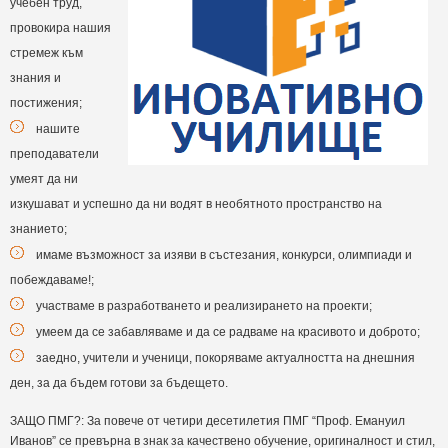
учебен труд,
провокира нашия
стремеж към
знания и
постижения;
нашите
преподаватели
умеят да ни
изкушават и успешно да ни водят в необятното пространство на
знанието;
имаме възможност за изяви в състезания, конкурси, олимпиади и
побеждаваме!;
участваме в разработването и реализирането на проекти;
умеем да се забавляваме и да се радваме на красивото и доброто;
заедно, учители и ученици, покоряваме актуалността на днешния
ден, за да бъдем готови за бъдещето.
ЗАЩО ПМГ?: За повече от четири десетилетия ПМГ “Проф. Емануил
Иванов” се превърна в знак за качествено обучение, оригиналност и стил,