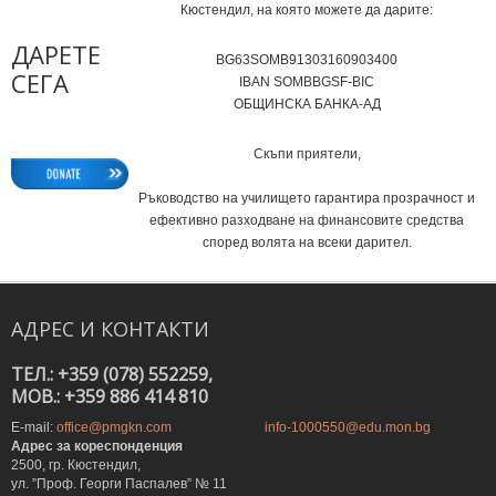
Кюстендил, на която можете да дарите:
ДАРЕТЕ
BG63SOMB91303160903400
СЕГА
IВAN SOMBBGSF-BIC
ОБЩИНСКА БАНКА-АД
Скъпи приятели,
Ръководство на училището гарантира прозрачност и
ефективно разходване на финансовите средства
според волята на всеки дарител.
АДРЕС
И
КОНТАКТИ
ТЕЛ.: +359 (078) 552259,
MOB.: +359 886 414 810
E-mail:
office@pmgkn.com
info-1000550@edu.mon.bg
Адрес за кореспонденция
2500, гр. Кюстендил,
ул. ”Проф. Георги Паспалев” № 11