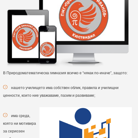
В Природоматематическа гимназия всичко е “някак по-иначе”, защото:
нашето училището има собствен облик, правила и училищни
ценности, които ние уважаваме, пазим и развиваме;
има среда,
която ни мотивира
за сериозен