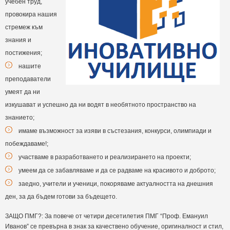
учебен труд,
провокира нашия
стремеж към
знания и
постижения;
нашите
преподаватели
умеят да ни
изкушават и успешно да ни водят в необятното пространство на
знанието;
имаме възможност за изяви в състезания, конкурси, олимпиади и
побеждаваме!;
участваме в разработването и реализирането на проекти;
умеем да се забавляваме и да се радваме на красивото и доброто;
заедно, учители и ученици, покоряваме актуалността на днешния
ден, за да бъдем готови за бъдещето.
ЗАЩО ПМГ?: За повече от четири десетилетия ПМГ “Проф. Емануил
Иванов” се превърна в знак за качествено обучение, оригиналност и стил,