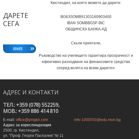
Кюстендил, на която можете да дарите:
ДАРЕТЕ
BG63SOMB91303160903400
СЕГА
IВAN SOMBBGSF-BIC
ОБЩИНСКА БАНКА-АД
Скъпи приятели,
Ръководство на училището гарантира прозрачност и
ефективно разходване на финансовите средства
според волята на всеки дарител.
АДРЕС
И
КОНТАКТИ
ТЕЛ.: +359 (078) 552259,
MOB.: +359 886 414 810
E-mail:
office@pmgkn.com
info-1000550@edu.mon.bg
Адрес за кореспонденция
2500, гр. Кюстендил,
ул. ”Проф. Георги Паспалев” № 11