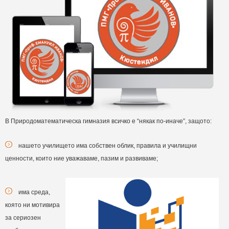
В Природоматематическа гимназия всичко е “някак по-иначе”, защото:
нашето училището има собствен облик, правила и училищни
ценности, които ние уважаваме, пазим и развиваме;
има среда,
която ни мотивира
за сериозен