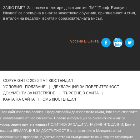
ЗАЩО ПМГ?: За повече от четири десетилетия ПМГ “Проф. Емануил
Иванов” се превърна в знак за качествено обучение, оригиналност и стил,
в еталон на педагогическата и образователната мисъл.
Търсене В Сайта
COPYRIGHT © 2026 ПМГ КЮСТЕНДИЛ
УСЛОВИЯ - ПОЛЗВАНЕ
ДЕКЛАРАЦИЯ ЗА ПОВЕРИТЕЛНОСТ
ДОКУМЕНТИ ЗА ИЗТЕГЛЯНЕ
ТЪРСЕНЕ В САЙТА
КАРТА НА САЙТА
СМБ КЮСТЕНДИЛ
Този сайт използва cookies. Продължавайки да използвате сайта, Вие се съгласявате
с използваните от нас бисквитки. Повече информация за бисквитките и как ги
управляваме вижте в нашата
ПОЛИТИКА ЗА ЗАЩИТА НА ЛИЧНИТЕ ДАННИ.
Вижте
нашата
ДЕКЛАРАЦИЯ ЗА ДОСТЪПНОСТ В съответствие с Mетодология за
наблюдение и проверки на достъпността на съдържанието на интернет страниците -