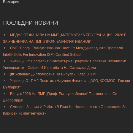
България
ПОСЛЕДНИ
НОВИНИ
МЕДАЛ ОТ ФИНАЛА НА ММТ „МАТЕМАТИКА БЕЗ ГРАНИЦИ“ - 2026 Г.
ЗА УЧЕНИЧКА НА ПМГ „ПРОФ. ЕМАНУИЛ ИВАНОВ“
ПМГ "Проф. Емануил Иванов" Част От Международната Програма
Intel® Skills For Innovation (SFI) Certified School!
Ученици От Професия "Компютърна Графика" Посетиха Технически
Университет - София И Изложбата На Салвадор Дали
🎓 Успешно Дипломиране На Випуск 7. Клас В ПМГ!
Ученици От ПМГ Посетиха Научния Фестивал „АЛО, КОСМОС | Говори
България“
Випуск 2026 На ПМГ „Проф. Емануил Иванов“ Тържествено Се
Дипломира!
Смелост, Знания И Работа В Екип На Националното Състезание За
Ключови Компетентности