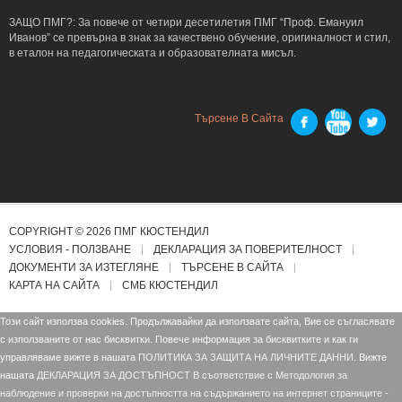
ЗАЩО ПМГ?: За повече от четири десетилетия ПМГ “Проф. Емануил
Иванов” се превърна в знак за качествено обучение, оригиналност и стил,
в еталон на педагогическата и образователната мисъл.
Търсене В Сайта
COPYRIGHT © 2026 ПМГ КЮСТЕНДИЛ
УСЛОВИЯ - ПОЛЗВАНЕ
ДЕКЛАРАЦИЯ ЗА ПОВЕРИТЕЛНОСТ
ДОКУМЕНТИ ЗА ИЗТЕГЛЯНЕ
ТЪРСЕНЕ В САЙТА
КАРТА НА САЙТА
СМБ КЮСТЕНДИЛ
Този сайт използва cookies. Продължавайки да използвате сайта, Вие се съгласявате
с използваните от нас бисквитки. Повече информация за бисквитките и как ги
управляваме вижте в нашата
ПОЛИТИКА ЗА ЗАЩИТА НА ЛИЧНИТЕ ДАННИ.
Вижте
нашата
ДЕКЛАРАЦИЯ ЗА ДОСТЪПНОСТ В съответствие с Mетодология за
наблюдение и проверки на достъпността на съдържанието на интернет страниците -