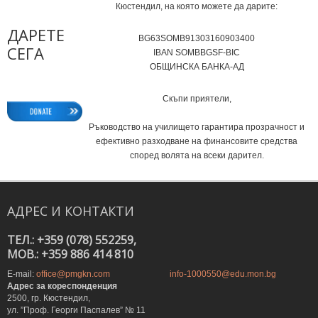
Кюстендил, на която можете да дарите:
ДАРЕТЕ
BG63SOMB91303160903400
СЕГА
IВAN SOMBBGSF-BIC
ОБЩИНСКА БАНКА-АД
Скъпи приятели,
Ръководство на училището гарантира прозрачност и
ефективно разходване на финансовите средства
според волята на всеки дарител.
АДРЕС
И
КОНТАКТИ
ТЕЛ.: +359 (078) 552259,
MOB.: +359 886 414 810
E-mail:
office@pmgkn.com
info-1000550@edu.mon.bg
Адрес за кореспонденция
2500, гр. Кюстендил,
ул. ”Проф. Георги Паспалев” № 11