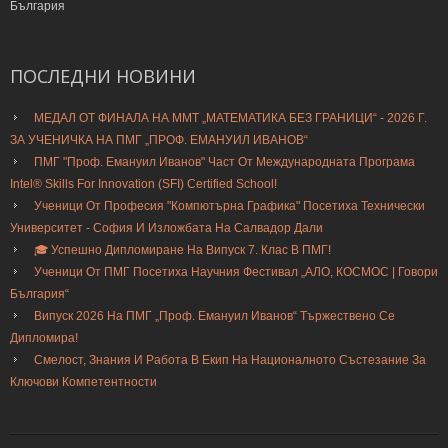
България
ПОСЛЕДНИ
НОВИНИ
МЕДАЛ ОТ ФИНАЛА НА ММТ „МАТЕМАТИКА БЕЗ ГРАНИЦИ“ - 2026 Г.
ЗА УЧЕНИЧКА НА ПМГ „ПРОФ. ЕМАНУИЛ ИВАНОВ“
ПМГ "Проф. Емануил Иванов" Част От Международната Програма
Intel® Skills For Innovation (SFI) Certified School!
Ученици От Професия "Компютърна Графика" Посетиха Технически
Университет - София И Изложбата На Салвадор Дали
🎓 Успешно Дипломиране На Випуск 7. Клас В ПМГ!
Ученици От ПМГ Посетиха Научния Фестивал „АЛО, КОСМОС | Говори
България“
Випуск 2026 На ПМГ „Проф. Емануил Иванов“ Тържествено Се
Дипломира!
Смелост, Знания И Работа В Екип На Националното Състезание За
Ключови Компетентности