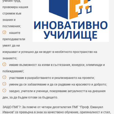
учебен труд,
провокира нашия
стремеж към
знания и
постижения;
нашите
преподаватели
умеят да ни
изкушават и успешно да ни водят в необятното пространство на
знанието;
имаме възможност за изяви в състезания, конкурси, олимпиади и
побеждаваме!;
участваме в разработването и реализирането на проекти;
умеем да се забавляваме и да се радваме на красивото и доброто;
заедно, учители и ученици, покоряваме актуалността на днешния
ден, за да бъдем готови за бъдещето.
ЗАЩО ПМГ?: За повече от четири десетилетия ПМГ “Проф. Емануил
Иванов” се превърна в знак за качествено обучение, оригиналност и стил,