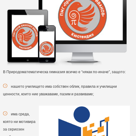
В Природоматематическа гимназия всичко е “някак по-иначе”, защото:
нашето училището има собствен облик, правила и училищни
ценности, които ние уважаваме, пазим и развиваме;
има среда,
която ни мотивира
за сериозен