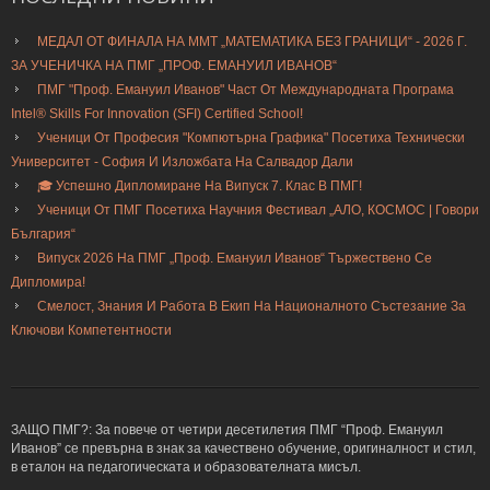
МЕДАЛ ОТ ФИНАЛА НА ММТ „МАТЕМАТИКА БЕЗ ГРАНИЦИ“ - 2026 Г.
ЗА УЧЕНИЧКА НА ПМГ „ПРОФ. ЕМАНУИЛ ИВАНОВ“
ПМГ "Проф. Емануил Иванов" Част От Международната Програма
Intel® Skills For Innovation (SFI) Certified School!
Ученици От Професия "Компютърна Графика" Посетиха Технически
Университет - София И Изложбата На Салвадор Дали
🎓 Успешно Дипломиране На Випуск 7. Клас В ПМГ!
Ученици От ПМГ Посетиха Научния Фестивал „АЛО, КОСМОС | Говори
България“
Випуск 2026 На ПМГ „Проф. Емануил Иванов“ Тържествено Се
Дипломира!
Смелост, Знания И Работа В Екип На Националното Състезание За
Ключови Компетентности
ЗАЩО ПМГ?: За повече от четири десетилетия ПМГ “Проф. Емануил
Иванов” се превърна в знак за качествено обучение, оригиналност и стил,
в еталон на педагогическата и образователната мисъл.