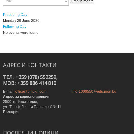
Jump to month
Preceding Day
Monday 29 June 2026
Following Day
No events were found
АДРЕС
И
КОНТАКТИ
ТЕЛ.: +359 (078) 552259,
MOB.: +359 886 414 810
E-mail:
office@pmgkn.com
info-1000550@edu.mon.bg
Адрес за кореспонденция
2500, гр. Кюстендил,
ул. ”Проф. Георги Паспалев” № 11
България
ПОСЛЕДНИ
НОВИНИ