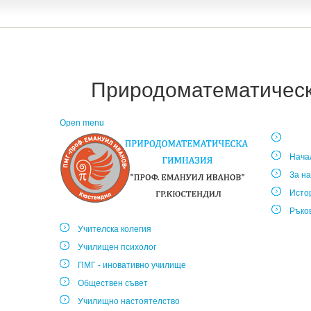
Природоматематическа
Open menu
Нача
За на
Исто
Ръко
Учителска колегия
Училищен психолог
ПМГ - иновативно училище
Обществен съвет
Училищно настоятелство