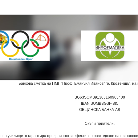
Банкова сметка на ПМГ “Проф. Емануил Иванов” гр. Кюстендил, на 
BG63SOMB91303160903400
IВAN SOMBBGSF-BIC
ОБЩИНСКА БАНКА-АД
Скъпи приятели,
о на училището гарантира прозрачност и ефективно разходване на финансови