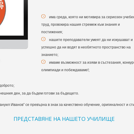
има среда, която ни мотивира за сериозен учебе
труд, провокира нашия стремеж към знания и
постижения;
нашите преподаватели умеят да ни изкушават и
успешно да ни водят в необятното пространство на
знанието;
имаме възможност за изяви в състезания, конкур
олимпиади и побеждаваме!;
доброто;
днешния ден, за да бъдем готови за бъдещето.
уил Иванов” се превърна в знак за качествено обучение, оригиналност и сти
ПРЕДСТАВЯНЕ НА НАШЕТО УЧИЛИЩЕ