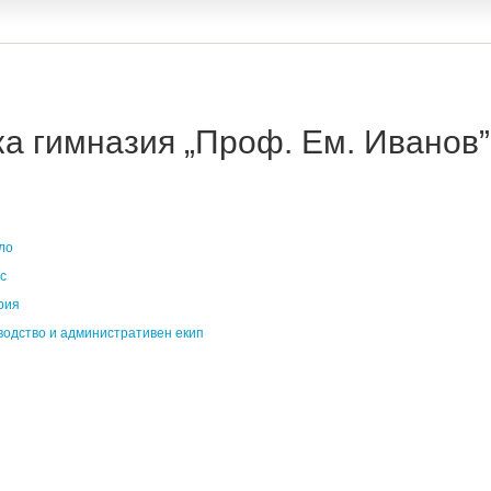
 гимназия „Проф. Ем. Иванов” 
ло
с
рия
водство и административен екип