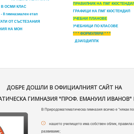
ПРАВИЛНИК НА ПМГ КЮСТЕНДИ
 В ОСМИ КЛАС
ГРАФИЦИ НА ПМГ КЮСТЕНДИЛ
- II гимназиален етап
УЧЕБНИ ПЛАНОВЕ
ТАТИ ОТ СЪСТЕЗАНИЯ
УЧЕБНИЦИ ПО КЛАСОВЕ
НИЯ НА МОН
* * * ФОРМУЛЯРИ * * *
ДЗИ/ЗДИППК
ДОБРЕ ДОШЛИ В ОФИЦИАЛНИЯТ САЙТ НА
ИЧЕСКА ГИМНАЗИЯ "ПРОФ. ЕМАНУИЛ ИВАНОВ" 
В Природоматематическа гимназия всичко е “някак по
нашето училището има собствен облик, правила 
развиваме;