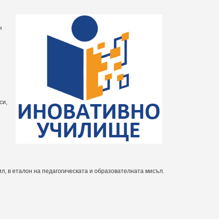
н
си,
л, в еталон на педагогическата и образователната мисъл.