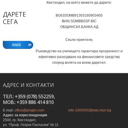
Кюстендил, на която можете да дарите:
ДАРЕТЕ
BG63SOMB91303160903400
СЕГА
IВAN SOMBBGSF-BIC
ОБЩИНСКА БАНКА-АД
Скъпи приятели,
Ръководство на училището гарантира прозрачност и
ефективно разходване на финансовите средства
според волята на всеки дарител.
АДРЕС
И
КОНТАКТИ
ТЕЛ.: +359 (078) 552259,
MOB.: +359 886 414 810
E-mail:
office@pmgkn.com
info-1000550@edu.mon.bg
Адрес за кореспонденция
2500, гр. Кюстендил,
ул. ”Проф. Георги Паспалев” № 11