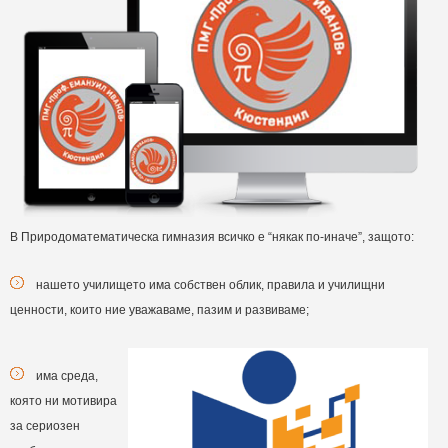
В Природоматематическа гимназия всичко е “някак по-иначе”, защото:
нашето училището има собствен облик, правила и училищни
ценности, които ние уважаваме, пазим и развиваме;
има среда,
която ни мотивира
за сериозен