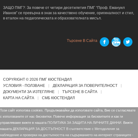
ЗАЩО ПМГ?: За повече от четири десетилетия ПМГ “Проф. Емануил
Иванов” се превърна в знак за качествено обучение, оригиналност и стил,
в еталон на педагогическата и образователната мисъл.
Търсене В Сайта
COPYRIGHT © 2026 ПМГ КЮСТЕНДИЛ
УСЛОВИЯ - ПОЛЗВАНЕ
ДЕКЛАРАЦИЯ ЗА ПОВЕРИТЕЛНОСТ
ДОКУМЕНТИ ЗА ИЗТЕГЛЯНЕ
ТЪРСЕНЕ В САЙТА
КАРТА НА САЙТА
СМБ КЮСТЕНДИЛ
Този сайт използва cookies. Продължавайки да използвате сайта, Вие се съгласявате
с използваните от нас бисквитки. Повече информация за бисквитките и как ги
управляваме вижте в нашата
ПОЛИТИКА ЗА ЗАЩИТА НА ЛИЧНИТЕ ДАННИ.
Вижте
нашата
ДЕКЛАРАЦИЯ ЗА ДОСТЪПНОСТ В съответствие с Mетодология за
наблюдение и проверки на достъпността на съдържанието на интернет страниците -