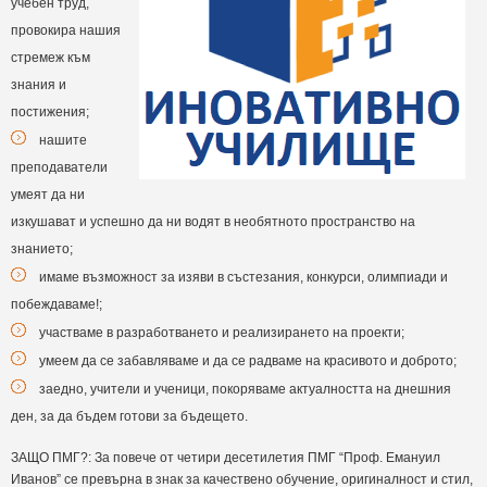
учебен труд,
провокира нашия
стремеж към
знания и
постижения;
нашите
преподаватели
умеят да ни
изкушават и успешно да ни водят в необятното пространство на
знанието;
имаме възможност за изяви в състезания, конкурси, олимпиади и
побеждаваме!;
участваме в разработването и реализирането на проекти;
умеем да се забавляваме и да се радваме на красивото и доброто;
заедно, учители и ученици, покоряваме актуалността на днешния
ден, за да бъдем готови за бъдещето.
ЗАЩО ПМГ?: За повече от четири десетилетия ПМГ “Проф. Емануил
Иванов” се превърна в знак за качествено обучение, оригиналност и стил,