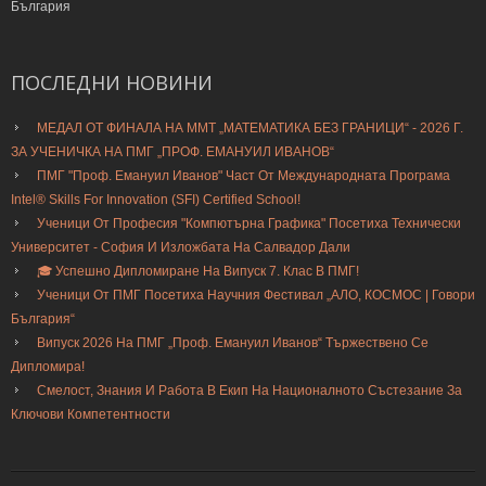
България
ПОСЛЕДНИ
НОВИНИ
МЕДАЛ ОТ ФИНАЛА НА ММТ „МАТЕМАТИКА БЕЗ ГРАНИЦИ“ - 2026 Г.
ЗА УЧЕНИЧКА НА ПМГ „ПРОФ. ЕМАНУИЛ ИВАНОВ“
ПМГ "Проф. Емануил Иванов" Част От Международната Програма
Intel® Skills For Innovation (SFI) Certified School!
Ученици От Професия "Компютърна Графика" Посетиха Технически
Университет - София И Изложбата На Салвадор Дали
🎓 Успешно Дипломиране На Випуск 7. Клас В ПМГ!
Ученици От ПМГ Посетиха Научния Фестивал „АЛО, КОСМОС | Говори
България“
Випуск 2026 На ПМГ „Проф. Емануил Иванов“ Тържествено Се
Дипломира!
Смелост, Знания И Работа В Екип На Националното Състезание За
Ключови Компетентности