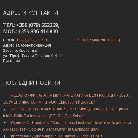
АДРЕС
И
КОНТАКТИ
ТЕЛ.: +359 (078) 552259,
MOB.: +359 886 414 810
E-mail:
office@pmgkn.com
info-1000550@edu.mon.bg
Адрес за кореспонденция
2500, гр. Кюстендил,
ул. ”Проф. Георги Паспалев” № 11
България
ПОСЛЕДНИ
НОВИНИ
МЕДАЛ ОТ ФИНАЛА НА ММТ „МАТЕМАТИКА БЕЗ ГРАНИЦИ“ - 2026 Г.
ЗА УЧЕНИЧКА НА ПМГ „ПРОФ. ЕМАНУИЛ ИВАНОВ“
ПМГ "Проф. Емануил Иванов" Част От Международната Програма
Intel® Skills For Innovation (SFI) Certified School!
Ученици От Професия "Компютърна Графика" Посетиха Технически
Университет - София И Изложбата На Салвадор Дали
🎓 Успешно Дипломиране На Випуск 7. Клас В ПМГ!