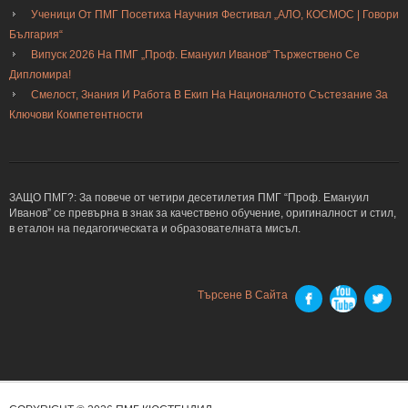
Ученици От ПМГ Посетиха Научния Фестивал „АЛО, КОСМОС | Говори
България“
Випуск 2026 На ПМГ „Проф. Емануил Иванов“ Тържествено Се
Дипломира!
Смелост, Знания И Работа В Екип На Националното Състезание За
Ключови Компетентности
ЗАЩО ПМГ?: За повече от четири десетилетия ПМГ “Проф. Емануил
Иванов” се превърна в знак за качествено обучение, оригиналност и стил,
в еталон на педагогическата и образователната мисъл.
Търсене В Сайта