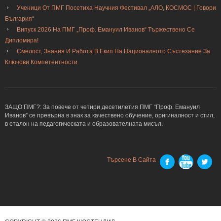
Ученици От ПМГ Посетиха Научния Фестивал „АЛО, КОСМОС | Говори
България“
Випуск 2026 На ПМГ „Проф. Емануил Иванов“ Тържествено Се
Дипломира!
Смелост, Знания И Работа В Екип На Националното Състезание За
Ключови Компетентности
ЗАЩО ПМГ?: За повече от четири десетилетия ПМГ “Проф. Емануил
Иванов” се превърна в знак за качествено обучение, оригиналност и стил,
в еталон на педагогическата и образователната мисъл.
Търсене В Сайта