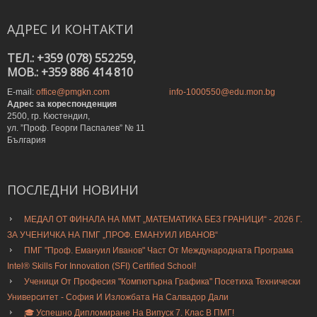
АДРЕС
И
КОНТАКТИ
ТЕЛ.: +359 (078) 552259,
MOB.: +359 886 414 810
E-mail:
office@pmgkn.com
info-1000550@edu.mon.bg
Адрес за кореспонденция
2500, гр. Кюстендил,
ул. ”Проф. Георги Паспалев” № 11
България
ПОСЛЕДНИ
НОВИНИ
МЕДАЛ ОТ ФИНАЛА НА ММТ „МАТЕМАТИКА БЕЗ ГРАНИЦИ“ - 2026 Г.
ЗА УЧЕНИЧКА НА ПМГ „ПРОФ. ЕМАНУИЛ ИВАНОВ“
ПМГ "Проф. Емануил Иванов" Част От Международната Програма
Intel® Skills For Innovation (SFI) Certified School!
Ученици От Професия "Компютърна Графика" Посетиха Технически
Университет - София И Изложбата На Салвадор Дали
🎓 Успешно Дипломиране На Випуск 7. Клас В ПМГ!