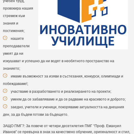
учебен труд,
провокира нашия
стремеж към
знания и
постижения;
нашите
преподаватели
умеят да ни
изкушават и успешно да ни водят в необятното пространство на
знанието;
имаме възможност за изяви в състезания, конкурси, олимпиади и
побеждаваме!;
участваме в разработването и реализирането на проекти;
умеем да се забавляваме и да се радваме на красивото и доброто;
заедно, учители и ученици, покоряваме актуалността на днешния
ден, за да бъдем готови за бъдещето.
ЗАЩО ПМГ?: За повече от четири десетилетия ПМГ “Проф. Емануил
Иванов” се превърна в знак за качествено обучение, оригиналност и стил,