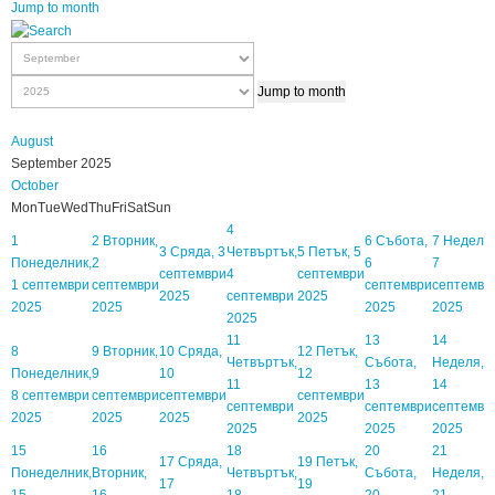
Jump to month
Jump to month
August
September 2025
October
Mon
Tue
Wed
Thu
Fri
Sat
Sun
4
1
2
Вторник,
6
Събота,
7
Неделя,
3
Сряда, 3
Четвъртък,
5
Петък, 5
Понеделник,
2
6
7
септември
4
септември
1 септември
септември
септември
септемвр
2025
септември
2025
2025
2025
2025
2025
2025
11
13
14
8
9
Вторник,
10
Сряда,
12
Петък,
Четвъртък,
Събота,
Неделя,
Понеделник,
9
10
12
11
13
14
8 септември
септември
септември
септември
септември
септември
септемвр
2025
2025
2025
2025
2025
2025
2025
15
16
18
20
21
17
Сряда,
19
Петък,
Понеделник,
Вторник,
Четвъртък,
Събота,
Неделя,
17
19
15
16
18
20
21