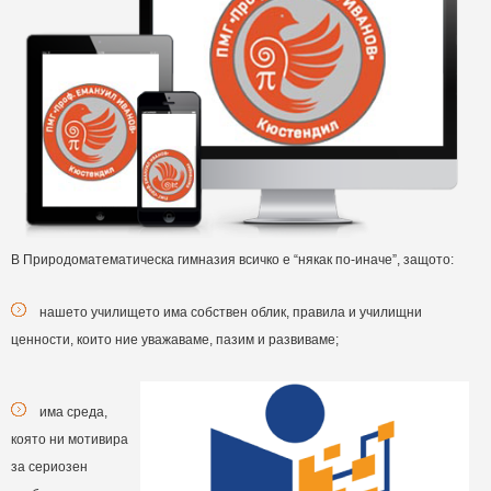
В Природоматематическа гимназия всичко е “някак по-иначе”, защото:
нашето училището има собствен облик, правила и училищни
ценности, които ние уважаваме, пазим и развиваме;
има среда,
която ни мотивира
за сериозен