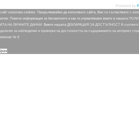
Powered by
P
 сайт използва cookies. Продължавайки да използвате сайта, Вие се съгласявате с изп
витки. Повече информация за бисквитките и как ги управляваме вижте в нашата
ПОЛИ
ИТА НА ЛИЧНИТЕ ДАННИ.
Вижте нашата
ДЕКЛАРАЦИЯ ЗА ДОСТЪПНОСТ В съответст
дология за наблюдение и проверки на достъпността на съдържанието на интернет стра
ожение № 9
брах