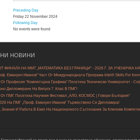
Preceding Day
Friday 22 November 2024
Following Day
No events were found
ДНИ
НОВИНИ
Т ФИНАЛА НА ММТ „МАТЕМАТИКА БЕЗ ГРАНИЦИ“ - 2026 Г. ЗА УЧЕНИЧКА Н
ф. Емануил Иванов" Част От Международната Програма Intel® Skills For Innovat
 От Професия "Компютърна Графика" Посетиха Технически Университет - С
шно Дипломиране На Випуск 7. Клас В ПМГ!
 От ПМГ Посетиха Научния Фестивал „АЛО, КОСМОС | Говори България“
2026 На ПМГ „Проф. Емануил Иванов“ Тържествено Се Дипломира!
, Знания И Работа В Екип На Националното Състезание За Ключови Компете