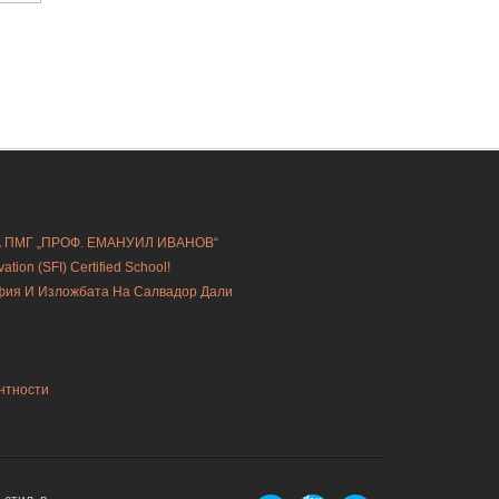
А ПМГ „ПРОФ. ЕМАНУИЛ ИВАНОВ“
ion (SFI) Certified School!
офия И Изложбата На Салвадор Дали
нтности