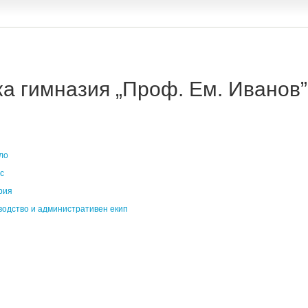
 гимназия „Проф. Ем. Иванов” 
ло
с
рия
водство и административен екип