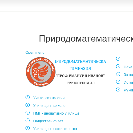
Природоматематическа
Open menu
Нача
За на
Исто
Ръко
Учителска колегия
Училищен психолог
ПМГ - иновативно училище
Обществен съвет
Училищно настоятелство