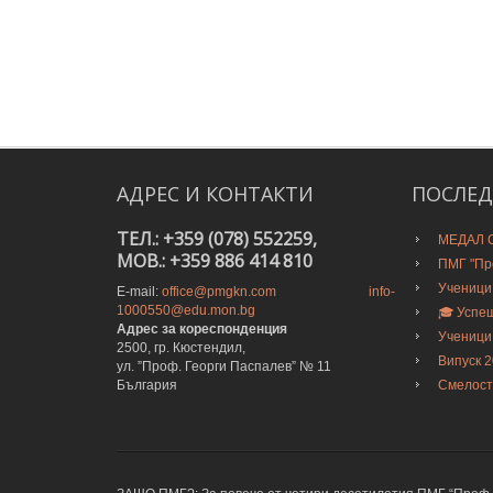
АДРЕС
И
КОНТАКТИ
ПОСЛЕ
ТЕЛ.: +359 (078) 552259,
МЕДАЛ О
MOB.: +359 886 414 810
ПМГ "Про
Ученици
E-mail:
office@pmgkn.com
info-
1000550@edu.mon.bg
🎓 Успе
Адрес за кореспонденция
Ученици
2500, гр. Кюстендил,
Випуск 
ул. ”Проф. Георги Паспалев” № 11
България
Смелост