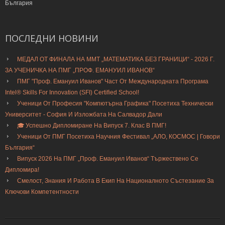
България
ПОСЛЕДНИ
НОВИНИ
МЕДАЛ ОТ ФИНАЛА НА ММТ „МАТЕМАТИКА БЕЗ ГРАНИЦИ“ - 2026 Г.
ЗА УЧЕНИЧКА НА ПМГ „ПРОФ. ЕМАНУИЛ ИВАНОВ“
ПМГ "Проф. Емануил Иванов" Част От Международната Програма
Intel® Skills For Innovation (SFI) Certified School!
Ученици От Професия "Компютърна Графика" Посетиха Технически
Университет - София И Изложбата На Салвадор Дали
🎓 Успешно Дипломиране На Випуск 7. Клас В ПМГ!
Ученици От ПМГ Посетиха Научния Фестивал „АЛО, КОСМОС | Говори
България“
Випуск 2026 На ПМГ „Проф. Емануил Иванов“ Тържествено Се
Дипломира!
Смелост, Знания И Работа В Екип На Националното Състезание За
Ключови Компетентности