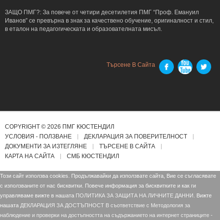
ЗАЩО ПМГ?: За повече от четири десетилетия ПМГ “Проф. Емануил
Иванов” се превърна в знак за качествено обучение, оригиналност и стил,
в еталон на педагогическата и образователната мисъл.
Търсене В Сайта
COPYRIGHT © 2026 ПМГ КЮСТЕНДИЛ
УСЛОВИЯ - ПОЛЗВАНЕ
ДЕКЛАРАЦИЯ ЗА ПОВЕРИТЕЛНОСТ
ДОКУМЕНТИ ЗА ИЗТЕГЛЯНЕ
ТЪРСЕНЕ В САЙТА
КАРТА НА САЙТА
СМБ КЮСТЕНДИЛ
Този сайт използва cookies. Продължавайки да използвате сайта, Вие се съгласявате
с използваните от нас бисквитки. Повече информация за бисквитките и как ги
управляваме вижте в нашата
ПОЛИТИКА ЗА ЗАЩИТА НА ЛИЧНИТЕ ДАННИ.
Вижте
нашата
ДЕКЛАРАЦИЯ ЗА ДОСТЪПНОСТ В съответствие с Mетодология за
наблюдение и проверки на достъпността на съдържанието на интернет страниците -