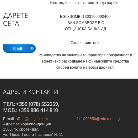
Кюстендил, на която можете да дарите:
ДАРЕТЕ
BG63SOMB91303160903400
СЕГА
IВAN SOMBBGSF-BIC
ОБЩИНСКА БАНКА-АД
Скъпи приятели,
Ръководство на училището гарантира прозрачност и
ефективно разходване на финансовите средства
според волята на всеки дарител.
АДРЕС
И
КОНТАКТИ
ТЕЛ.: +359 (078) 552259,
MOB.: +359 886 414 810
E-mail:
office@pmgkn.com
info-1000550@edu.mon.bg
Адрес за кореспонденция
2500, гр. Кюстендил,
ул. ”Проф. Георги Паспалев” № 11