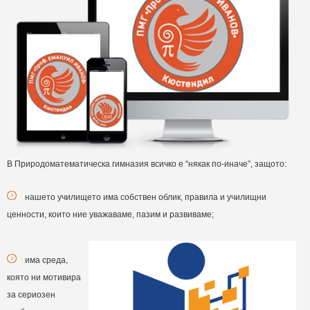
В Природоматематическа гимназия всичко е “някак по-иначе”, защото:
нашето училището има собствен облик, правила и училищни
ценности, които ние уважаваме, пазим и развиваме;
има среда,
която ни мотивира
за сериозен