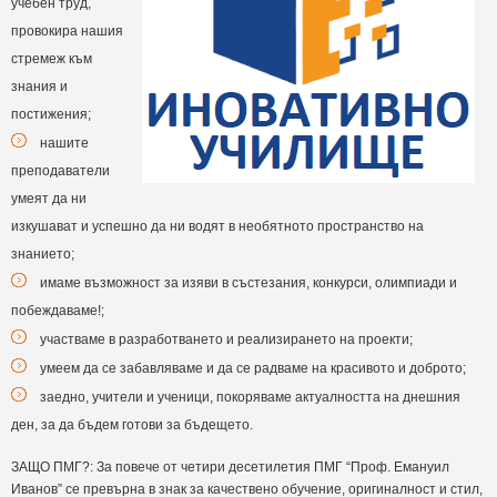
учебен труд,
провокира нашия
стремеж към
знания и
постижения;
нашите
преподаватели
умеят да ни
изкушават и успешно да ни водят в необятното пространство на
знанието;
имаме възможност за изяви в състезания, конкурси, олимпиади и
побеждаваме!;
участваме в разработването и реализирането на проекти;
умеем да се забавляваме и да се радваме на красивото и доброто;
заедно, учители и ученици, покоряваме актуалността на днешния
ден, за да бъдем готови за бъдещето.
ЗАЩО ПМГ?: За повече от четири десетилетия ПМГ “Проф. Емануил
Иванов” се превърна в знак за качествено обучение, оригиналност и стил,