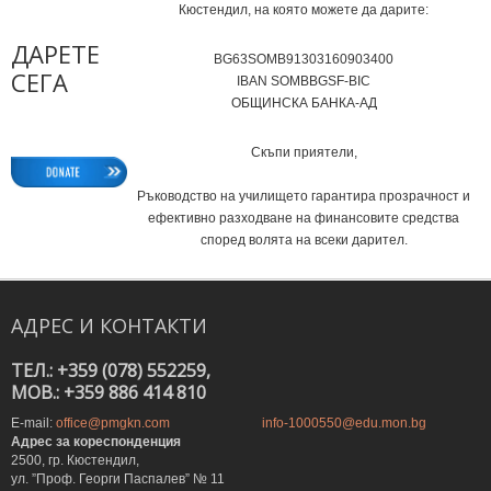
Кюстендил, на която можете да дарите:
ДАРЕТЕ
BG63SOMB91303160903400
СЕГА
IВAN SOMBBGSF-BIC
ОБЩИНСКА БАНКА-АД
Скъпи приятели,
Ръководство на училището гарантира прозрачност и
ефективно разходване на финансовите средства
според волята на всеки дарител.
АДРЕС
И
КОНТАКТИ
ТЕЛ.: +359 (078) 552259,
MOB.: +359 886 414 810
E-mail:
office@pmgkn.com
info-1000550@edu.mon.bg
Адрес за кореспонденция
2500, гр. Кюстендил,
ул. ”Проф. Георги Паспалев” № 11