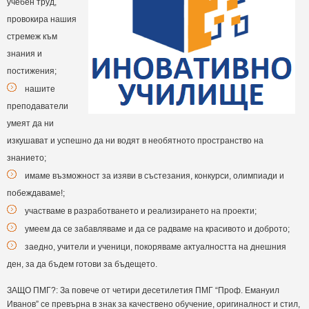
учебен труд,
провокира нашия
стремеж към
знания и
постижения;
нашите
преподаватели
умеят да ни
изкушават и успешно да ни водят в необятното пространство на
знанието;
имаме възможност за изяви в състезания, конкурси, олимпиади и
побеждаваме!;
участваме в разработването и реализирането на проекти;
умеем да се забавляваме и да се радваме на красивото и доброто;
заедно, учители и ученици, покоряваме актуалността на днешния
ден, за да бъдем готови за бъдещето.
ЗАЩО ПМГ?: За повече от четири десетилетия ПМГ “Проф. Емануил
Иванов” се превърна в знак за качествено обучение, оригиналност и стил,