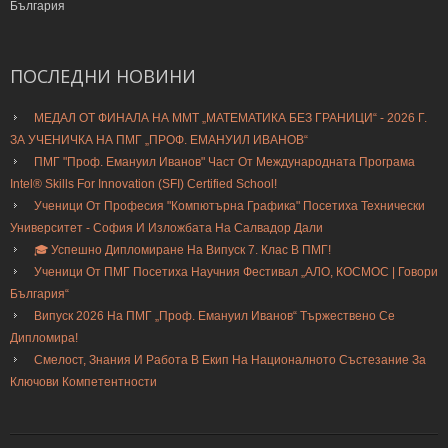
България
ПОСЛЕДНИ
НОВИНИ
МЕДАЛ ОТ ФИНАЛА НА ММТ „МАТЕМАТИКА БЕЗ ГРАНИЦИ“ - 2026 Г.
ЗА УЧЕНИЧКА НА ПМГ „ПРОФ. ЕМАНУИЛ ИВАНОВ“
ПМГ "Проф. Емануил Иванов" Част От Международната Програма
Intel® Skills For Innovation (SFI) Certified School!
Ученици От Професия "Компютърна Графика" Посетиха Технически
Университет - София И Изложбата На Салвадор Дали
🎓 Успешно Дипломиране На Випуск 7. Клас В ПМГ!
Ученици От ПМГ Посетиха Научния Фестивал „АЛО, КОСМОС | Говори
България“
Випуск 2026 На ПМГ „Проф. Емануил Иванов“ Тържествено Се
Дипломира!
Смелост, Знания И Работа В Екип На Националното Състезание За
Ключови Компетентности