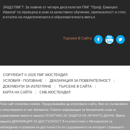
ЗАЩО ПМГ?: За повече от четири десетилетия ПМГ “Проф. Емануил
Иванов” се превърна в знак за качествено обучение, оригиналност и стил,
в еталон на педагогическата и образователната мисъл.
Търсене В Сайта
COPYRIGHT © 2026 ПМГ КЮСТЕНДИЛ
УСЛОВИЯ - ПОЛЗВАНЕ
ДЕКЛАРАЦИЯ ЗА ПОВЕРИТЕЛНОСТ
ДОКУМЕНТИ ЗА ИЗТЕГЛЯНЕ
ТЪРСЕНЕ В САЙТА
КАРТА НА САЙТА
СМБ КЮСТЕНДИЛ
Този сайт използва cookies. Продължавайки да използвате сайта, Вие се съгласявате
с използваните от нас бисквитки. Повече информация за бисквитките и как ги
управляваме вижте в нашата
ПОЛИТИКА ЗА ЗАЩИТА НА ЛИЧНИТЕ ДАННИ.
Вижте
нашата
ДЕКЛАРАЦИЯ ЗА ДОСТЪПНОСТ В съответствие с Mетодология за
наблюдение и проверки на достъпността на съдържанието на интернет страниците -