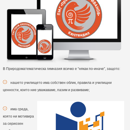
В Природоматематическа гимназия всичко е “някак по-иначе”, защото:
нашето училището има собствен облик, правила и училищни
ценности, които ние уважаваме, пазим и развиваме;
има среда,
която ни мотивира
за сериозен