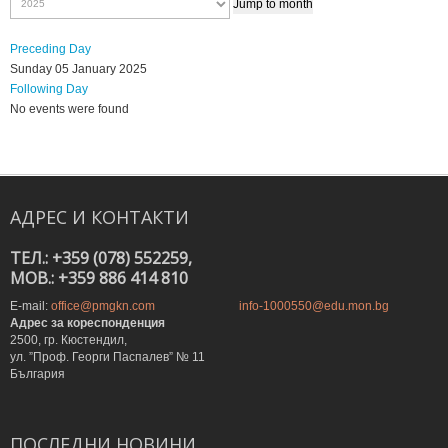
Jump to month
Preceding Day
Sunday 05 January 2025
Following Day
No events were found
АДРЕС
И
КОНТАКТИ
ТЕЛ.: +359 (078) 552259,
MOB.: +359 886 414 810
E-mail:
office@pmgkn.com
info-1000550@edu.mon.bg
Адрес за кореспонденция
2500, гр. Кюстендил,
ул. ”Проф. Георги Паспалев” № 11
България
ПОСЛЕДНИ
НОВИНИ