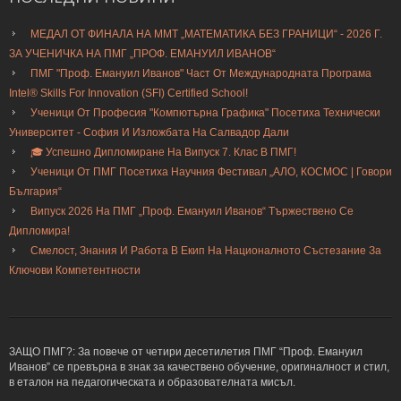
МЕДАЛ ОТ ФИНАЛА НА ММТ „МАТЕМАТИКА БЕЗ ГРАНИЦИ“ - 2026 Г.
ЗА УЧЕНИЧКА НА ПМГ „ПРОФ. ЕМАНУИЛ ИВАНОВ“
ПМГ "Проф. Емануил Иванов" Част От Международната Програма
Intel® Skills For Innovation (SFI) Certified School!
Ученици От Професия "Компютърна Графика" Посетиха Технически
Университет - София И Изложбата На Салвадор Дали
🎓 Успешно Дипломиране На Випуск 7. Клас В ПМГ!
Ученици От ПМГ Посетиха Научния Фестивал „АЛО, КОСМОС | Говори
България“
Випуск 2026 На ПМГ „Проф. Емануил Иванов“ Тържествено Се
Дипломира!
Смелост, Знания И Работа В Екип На Националното Състезание За
Ключови Компетентности
ЗАЩО ПМГ?: За повече от четири десетилетия ПМГ “Проф. Емануил
Иванов” се превърна в знак за качествено обучение, оригиналност и стил,
в еталон на педагогическата и образователната мисъл.