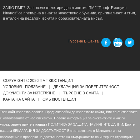
ЗАЩО ПМГ?: За повече от четири десетилетия ПМГ “Проф. Емануил
Иванов” се превърна в знак за качествено обучение, оригиналност и стил,
в еталон на педагогическата и образователната мисъл.
Търсене В Сайта
COPYRIGHT © 2026 ПМГ КЮСТЕНДИЛ
УСЛОВИЯ - ПОЛЗВАНЕ
ДЕКЛАРАЦИЯ ЗА ПОВЕРИТЕЛНОСТ
ДОКУМЕНТИ ЗА ИЗТЕГЛЯНЕ
ТЪРСЕНЕ В САЙТА
КАРТА НА САЙТА
СМБ КЮСТЕНДИЛ
Този сайт използва cookies. Продължавайки да използвате сайта, Вие се съгласявате
с използваните от нас бисквитки. Повече информация за бисквитките и как ги
управляваме вижте в нашата
ПОЛИТИКА ЗА ЗАЩИТА НА ЛИЧНИТЕ ДАННИ.
Вижте
нашата
ДЕКЛАРАЦИЯ ЗА ДОСТЪПНОСТ В съответствие с Mетодология за
наблюдение и проверки на достъпността на съдържанието на интернет страниците -