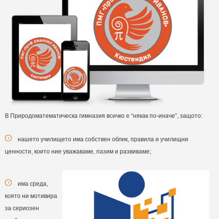
В Природоматематическа гимназия всичко е “някак по-иначе”, защото:
нашето училището има собствен облик, правила и училищни
ценности, които ние уважаваме, пазим и развиваме;
има среда,
която ни мотивира
за сериозен