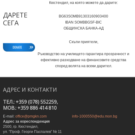
Кюстендил, на която можете да дарите:
ДАРЕТЕ
BG63SOMB91303160903400
СЕГА
IВAN SOMBBGSF-BIC
ОБЩИНСКА БАНКА-АД
Скъпи приятели,
Ръководство на училището гарантира прозрачност и
ефективно разходване на финансовите средства
според волята на всеки дарител.
АДРЕС
И
КОНТАКТИ
ТЕЛ.: +359 (078) 552259,
MOB.: +359 886 414 810
E-mail:
office@pmgkn.com
info-1000550@edu.mon.bg
Адрес за кореспонденция
2500, гр. Кюстендил,
ул. ”Проф. Георги Паспалев” № 11