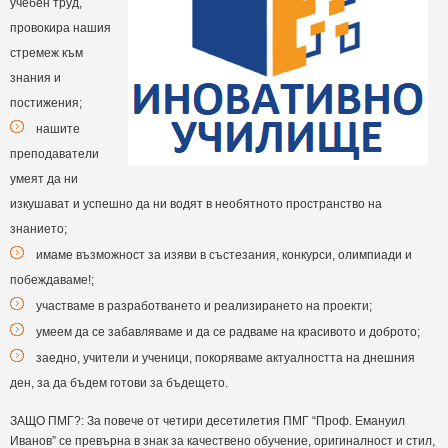
учебен труд,
провокира нашия
стремеж към
знания и
постижения;
нашите
преподаватели
умеят да ни
изкушават и успешно да ни водят в необятното пространство на
знанието;
имаме възможност за изяви в състезания, конкурси, олимпиади и
побеждаваме!;
участваме в разработването и реализирането на проекти;
умеем да се забавляваме и да се радваме на красивото и доброто;
заедно, учители и ученици, покоряваме актуалността на днешния
ден, за да бъдем готови за бъдещето.
ЗАЩО ПМГ?: За повече от четири десетилетия ПМГ “Проф. Емануил
Иванов” се превърна в знак за качествено обучение, оригиналност и стил,