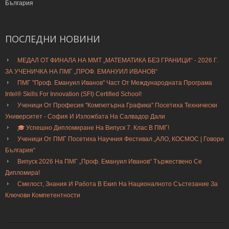
България
ПОСЛЕДНИ
НОВИНИ
МЕДАЛ ОТ ФИНАЛА НА ММТ „МАТЕМАТИКА БЕЗ ГРАНИЦИ“ - 2026 Г.
ЗА УЧЕНИЧКА НА ПМГ „ПРОФ. ЕМАНУИЛ ИВАНОВ“
ПМГ "Проф. Емануил Иванов" Част От Международната Програма
Intel® Skills For Innovation (SFI) Certified School!
Ученици От Професия "Компютърна Графика" Посетиха Технически
Университет - София И Изложбата На Салвадор Дали
🎓 Успешно Дипломиране На Випуск 7. Клас В ПМГ!
Ученици От ПМГ Посетиха Научния Фестивал „АЛО, КОСМОС | Говори
България“
Випуск 2026 На ПМГ „Проф. Емануил Иванов“ Тържествено Се
Дипломира!
Смелост, Знания И Работа В Екип На Националното Състезание За
Ключови Компетентности