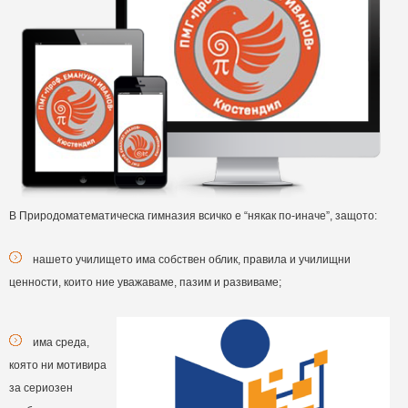
В Природоматематическа гимназия всичко е “някак по-иначе”, защото:
нашето училището има собствен облик, правила и училищни
ценности, които ние уважаваме, пазим и развиваме;
има среда,
която ни мотивира
за сериозен