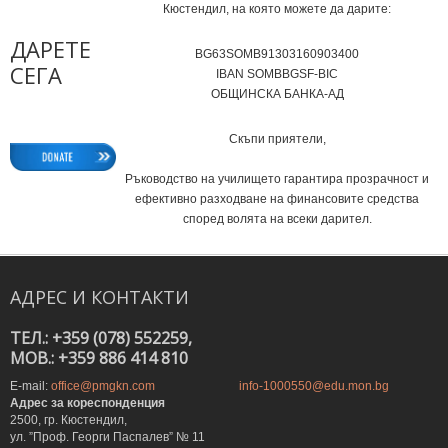
Кюстендил, на която можете да дарите:
ДАРЕТЕ
BG63SOMB91303160903400
СЕГА
IВAN SOMBBGSF-BIC
ОБЩИНСКА БАНКА-АД
Скъпи приятели,
Ръководство на училището гарантира прозрачност и
ефективно разходване на финансовите средства
според волята на всеки дарител.
АДРЕС
И
КОНТАКТИ
ТЕЛ.: +359 (078) 552259,
MOB.: +359 886 414 810
E-mail:
office@pmgkn.com
info-1000550@edu.mon.bg
Адрес за кореспонденция
2500, гр. Кюстендил,
ул. ”Проф. Георги Паспалев” № 11