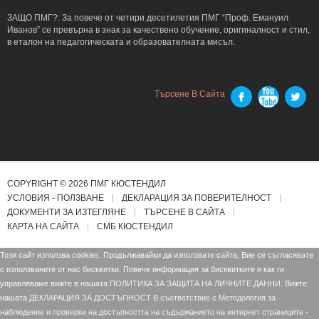
ЗАЩО ПМГ?: За повече от четири десетилетия ПМГ “Проф. Емануил
Иванов” се превърна в знак за качествено обучение, оригиналност и стил,
в еталон на педагогическата и образователната мисъл.
Търсене В Сайта
COPYRIGHT © 2026 ПМГ КЮСТЕНДИЛ
УСЛОВИЯ - ПОЛЗВАНЕ
ДЕКЛАРАЦИЯ ЗА ПОВЕРИТЕЛНОСТ
ДОКУМЕНТИ ЗА ИЗТЕГЛЯНЕ
ТЪРСЕНЕ В САЙТА
КАРТА НА САЙТА
СМБ КЮСТЕНДИЛ
Този сайт използва cookies. Продължавайки да използвате сайта, Вие се съгласявате
с използваните от нас бисквитки. Повече информация за бисквитките и как ги
управляваме вижте в нашата
ПОЛИТИКА ЗА ЗАЩИТА НА ЛИЧНИТЕ ДАННИ.
Вижте
нашата
ДЕКЛАРАЦИЯ ЗА ДОСТЪПНОСТ В съответствие с Mетодология за
наблюдение и проверки на достъпността на съдържанието на интернет страниците -