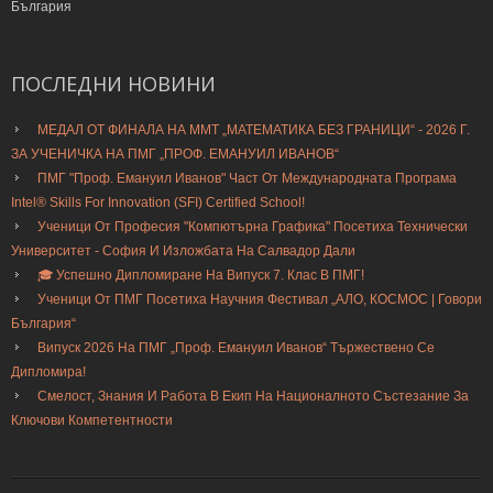
България
ПОСЛЕДНИ
НОВИНИ
МЕДАЛ ОТ ФИНАЛА НА ММТ „МАТЕМАТИКА БЕЗ ГРАНИЦИ“ - 2026 Г.
ЗА УЧЕНИЧКА НА ПМГ „ПРОФ. ЕМАНУИЛ ИВАНОВ“
ПМГ "Проф. Емануил Иванов" Част От Международната Програма
Intel® Skills For Innovation (SFI) Certified School!
Ученици От Професия "Компютърна Графика" Посетиха Технически
Университет - София И Изложбата На Салвадор Дали
🎓 Успешно Дипломиране На Випуск 7. Клас В ПМГ!
Ученици От ПМГ Посетиха Научния Фестивал „АЛО, КОСМОС | Говори
България“
Випуск 2026 На ПМГ „Проф. Емануил Иванов“ Тържествено Се
Дипломира!
Смелост, Знания И Работа В Екип На Националното Състезание За
Ключови Компетентности