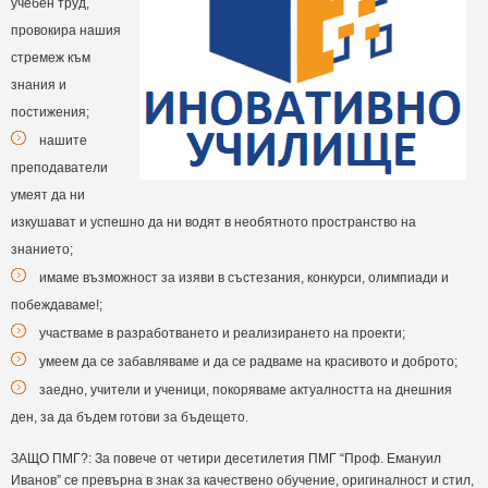
учебен труд,
провокира нашия
стремеж към
знания и
постижения;
нашите
преподаватели
умеят да ни
изкушават и успешно да ни водят в необятното пространство на
знанието;
имаме възможност за изяви в състезания, конкурси, олимпиади и
побеждаваме!;
участваме в разработването и реализирането на проекти;
умеем да се забавляваме и да се радваме на красивото и доброто;
заедно, учители и ученици, покоряваме актуалността на днешния
ден, за да бъдем готови за бъдещето.
ЗАЩО ПМГ?: За повече от четири десетилетия ПМГ “Проф. Емануил
Иванов” се превърна в знак за качествено обучение, оригиналност и стил,