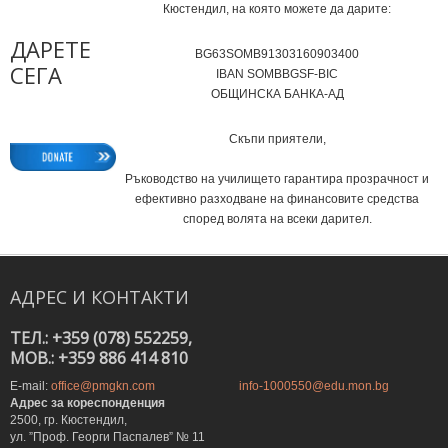
Кюстендил, на която можете да дарите:
ДАРЕТЕ
BG63SOMB91303160903400
СЕГА
IВAN SOMBBGSF-BIC
ОБЩИНСКА БАНКА-АД
Скъпи приятели,
Ръководство на училището гарантира прозрачност и
ефективно разходване на финансовите средства
според волята на всеки дарител.
АДРЕС
И
КОНТАКТИ
ТЕЛ.: +359 (078) 552259,
MOB.: +359 886 414 810
E-mail:
office@pmgkn.com
info-1000550@edu.mon.bg
Адрес за кореспонденция
2500, гр. Кюстендил,
ул. ”Проф. Георги Паспалев” № 11