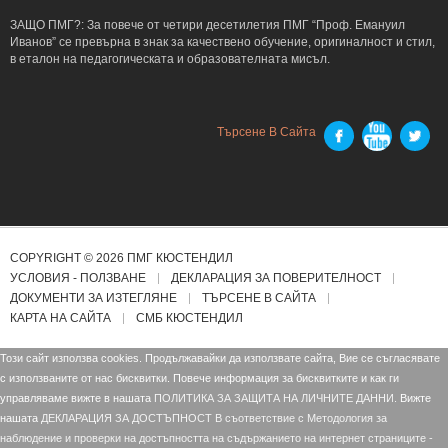
ЗАЩО ПМГ?: За повече от четири десетилетия ПМГ “Проф. Емануил
Иванов” се превърна в знак за качествено обучение, оригиналност и стил,
в еталон на педагогическата и образователната мисъл.
Търсене В Сайта
COPYRIGHT © 2026 ПМГ КЮСТЕНДИЛ
УСЛОВИЯ - ПОЛЗВАНЕ
ДЕКЛАРАЦИЯ ЗА ПОВЕРИТЕЛНОСТ
ДОКУМЕНТИ ЗА ИЗТЕГЛЯНЕ
ТЪРСЕНЕ В САЙТА
КАРТА НА САЙТА
СМБ КЮСТЕНДИЛ
Този сайт използва cookies. Продължавайки да използвате сайта, Вие се съгласявате
с използваните от нас бисквитки. Повече информация за бисквитките и как ги
управляваме вижте в нашата
ПОЛИТИКА ЗА ЗАЩИТА НА ЛИЧНИТЕ ДАННИ.
Вижте
нашата
ДЕКЛАРАЦИЯ ЗА ДОСТЪПНОСТ В съответствие с Mетодология за
наблюдение и проверки на достъпността на съдържанието на интернет страниците -