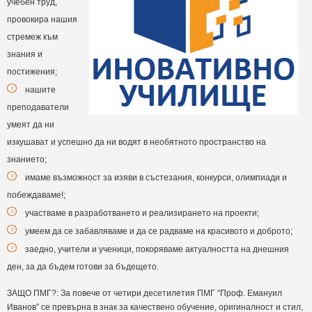
учебен труд,
провокира нашия
стремеж към
знания и
постижения;
нашите
преподаватели
умеят да ни
изкушават и успешно да ни водят в необятното пространство на
знанието;
имаме възможност за изяви в състезания, конкурси, олимпиади и
побеждаваме!;
участваме в разработването и реализирането на проекти;
умеем да се забавляваме и да се радваме на красивото и доброто;
заедно, учители и ученици, покоряваме актуалността на днешния
ден, за да бъдем готови за бъдещето.
ЗАЩО ПМГ?: За повече от четири десетилетия ПМГ “Проф. Емануил
Иванов” се превърна в знак за качествено обучение, оригиналност и стил,