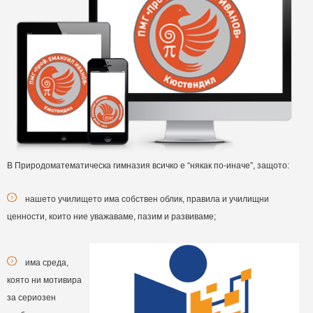
В Природоматематическа гимназия всичко е “някак по-иначе”, защото:
нашето училището има собствен облик, правила и училищни
ценности, които ние уважаваме, пазим и развиваме;
има среда,
която ни мотивира
за сериозен