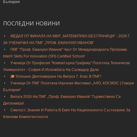
България
ПОСЛЕДНИ
НОВИНИ
МЕДАЛ ОТ ФИНАЛА НА ММТ „МАТЕМАТИКА БЕЗ ГРАНИЦИ“ - 2026 Г.
ЗА УЧЕНИЧКА НА ПМГ „ПРОФ. ЕМАНУИЛ ИВАНОВ“
ПМГ "Проф. Емануил Иванов" Част От Международната Програма
Intel® Skills For Innovation (SFI) Certified School!
Ученици От Професия "Компютърна Графика" Посетиха Технически
Университет - София И Изложбата На Салвадор Дали
🎓 Успешно Дипломиране На Випуск 7. Клас В ПМГ!
Ученици От ПМГ Посетиха Научния Фестивал „АЛО, КОСМОС | Говори
България“
Випуск 2026 На ПМГ „Проф. Емануил Иванов“ Тържествено Се
Дипломира!
Смелост, Знания И Работа В Екип На Националното Състезание За
Ключови Компетентности