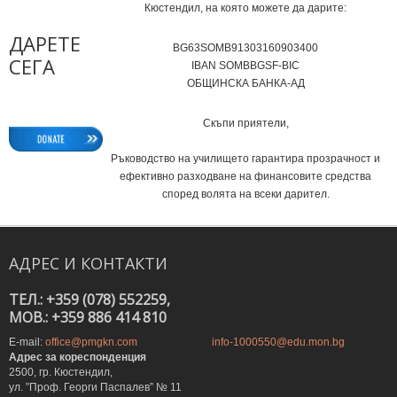
Кюстендил, на която можете да дарите:
ДАРЕТЕ
BG63SOMB91303160903400
СЕГА
IВAN SOMBBGSF-BIC
ОБЩИНСКА БАНКА-АД
Скъпи приятели,
Ръководство на училището гарантира прозрачност и
ефективно разходване на финансовите средства
според волята на всеки дарител.
АДРЕС
И
КОНТАКТИ
ТЕЛ.: +359 (078) 552259,
MOB.: +359 886 414 810
E-mail:
office@pmgkn.com
info-1000550@edu.mon.bg
Адрес за кореспонденция
2500, гр. Кюстендил,
ул. ”Проф. Георги Паспалев” № 11