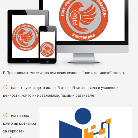
В Природоматематическа гимназия всичко е “някак по-иначе”, защото:
нашето училището има собствен облик, правила и училищни
ценности, които ние уважаваме, пазим и развиваме;
има среда,
която ни мотивира
за сериозен