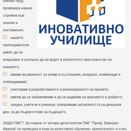
учебен труд,
провокира нашия
стремеж към
знания и
постижения;
нашите
преподаватели
умеят да ни
изкушават и успешно да ни водят в необятното пространство на
знанието;
имаме възможност за изяви в състезания, конкурси, олимпиади и
побеждаваме!;
участваме в разработването и реализирането на проекти;
умеем да се забавляваме и да се радваме на красивото и доброто;
заедно, учители и ученици, покоряваме актуалността на днешния
ден, за да бъдем готови за бъдещето.
ЗАЩО ПМГ?: За повече от четири десетилетия ПМГ “Проф. Емануил
Иванов” се превърна в знак за качествено обучение, оригиналност и стил,