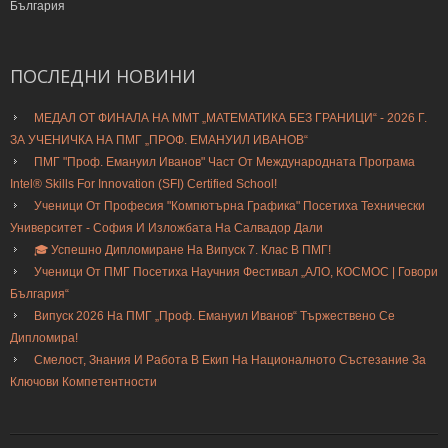
България
ПОСЛЕДНИ
НОВИНИ
МЕДАЛ ОТ ФИНАЛА НА ММТ „МАТЕМАТИКА БЕЗ ГРАНИЦИ“ - 2026 Г.
ЗА УЧЕНИЧКА НА ПМГ „ПРОФ. ЕМАНУИЛ ИВАНОВ“
ПМГ "Проф. Емануил Иванов" Част От Международната Програма
Intel® Skills For Innovation (SFI) Certified School!
Ученици От Професия "Компютърна Графика" Посетиха Технически
Университет - София И Изложбата На Салвадор Дали
🎓 Успешно Дипломиране На Випуск 7. Клас В ПМГ!
Ученици От ПМГ Посетиха Научния Фестивал „АЛО, КОСМОС | Говори
България“
Випуск 2026 На ПМГ „Проф. Емануил Иванов“ Тържествено Се
Дипломира!
Смелост, Знания И Работа В Екип На Националното Състезание За
Ключови Компетентности