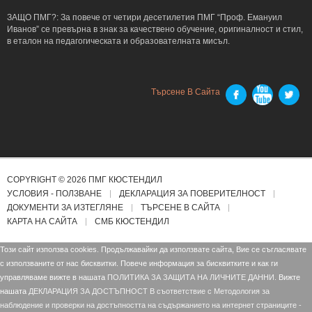
ЗАЩО ПМГ?: За повече от четири десетилетия ПМГ “Проф. Емануил
Иванов” се превърна в знак за качествено обучение, оригиналност и стил,
в еталон на педагогическата и образователната мисъл.
Търсене В Сайта
COPYRIGHT © 2026 ПМГ КЮСТЕНДИЛ
УСЛОВИЯ - ПОЛЗВАНЕ
ДЕКЛАРАЦИЯ ЗА ПОВЕРИТЕЛНОСТ
ДОКУМЕНТИ ЗА ИЗТЕГЛЯНЕ
ТЪРСЕНЕ В САЙТА
КАРТА НА САЙТА
СМБ КЮСТЕНДИЛ
Този сайт използва cookies. Продължавайки да използвате сайта, Вие се съгласявате
с използваните от нас бисквитки. Повече информация за бисквитките и как ги
управляваме вижте в нашата
ПОЛИТИКА ЗА ЗАЩИТА НА ЛИЧНИТЕ ДАННИ.
Вижте
нашата
ДЕКЛАРАЦИЯ ЗА ДОСТЪПНОСТ В съответствие с Mетодология за
наблюдение и проверки на достъпността на съдържанието на интернет страниците -