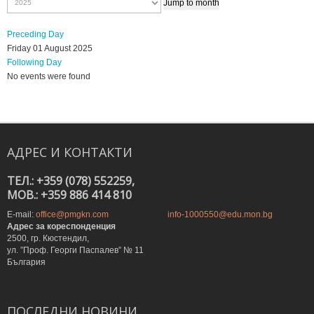
Jump to month
Preceding Day
Friday 01 August 2025
Following Day
No events were found
АДРЕС
И
КОНТАКТИ
ТЕЛ.: +359 (078) 552259,
MOB.: +359 886 414 810
E-mail:
office@pmgkn.com
info-1000550@edu.mon.bg
Адрес за кореспонденция
2500, гр. Кюстендил,
ул. ”Проф. Георги Паспалев” № 11
България
ПОСЛЕДНИ
НОВИНИ