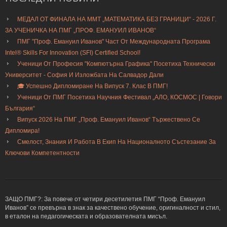
МЕДАЛ ОТ ФИНАЛА НА ММТ „МАТЕМАТИКА БЕЗ ГРАНИЦИ“ - 2026 Г.
ЗА УЧЕНИЧКА НА ПМГ „ПРОФ. ЕМАНУИЛ ИВАНОВ“
ПМГ "Проф. Емануил Иванов" Част От Международната Програма
Intel® Skills For Innovation (SFI) Certified School!
Ученици От Професия "Компютърна Графика" Посетиха Технически
Университет - София И Изложбата На Салвадор Дали
🎓 Успешно Дипломиране На Випуск 7. Клас В ПМГ!
Ученици От ПМГ Посетиха Научния Фестивал „АЛО, КОСМОС | Говори
България“
Випуск 2026 На ПМГ „Проф. Емануил Иванов“ Тържествено Се
Дипломира!
Смелост, Знания И Работа В Екип На Националното Състезание За
Ключови Компетентности
ЗАЩО ПМГ?: За повече от четири десетилетия ПМГ “Проф. Емануил
Иванов” се превърна в знак за качествено обучение, оригиналност и стил,
в еталон на педагогическата и образователната мисъл.