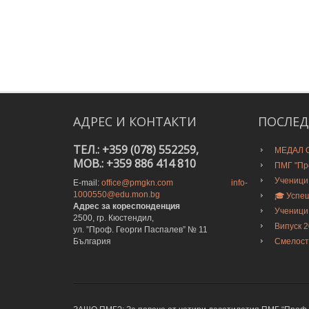
АДРЕС
И
КОНТАКТИ
ПОСЛЕ
ТЕЛ.: +359 (078) 552259,
МЕДАЛ О
MOB.: +359 886 414 810
ПМГ "Про
Ученици
E-mail:
office@pmgkn.com
info-
1000550@edu.mon.bg
🎓 Успе
Адрес за кореспонденция
Ученици
2500, гр. Кюстендил,
Випуск 
ул. ”Проф. Георги Паспалев” № 11
България
Смелост