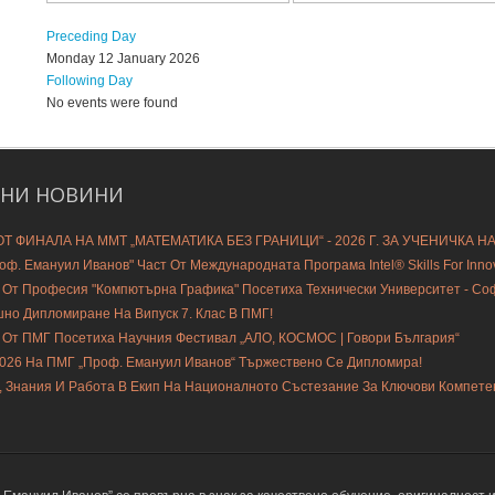
Preceding Day
Monday 12 January 2026
Following Day
No events were found
ДНИ
НОВИНИ
Т ФИНАЛА НА ММТ „МАТЕМАТИКА БЕЗ ГРАНИЦИ“ - 2026 Г. ЗА УЧЕНИЧКА Н
ф. Емануил Иванов" Част От Международната Програма Intel® Skills For Innovat
 От Професия "Компютърна Графика" Посетиха Технически Университет - С
шно Дипломиране На Випуск 7. Клас В ПМГ!
 От ПМГ Посетиха Научния Фестивал „АЛО, КОСМОС | Говори България“
2026 На ПМГ „Проф. Емануил Иванов“ Тържествено Се Дипломира!
, Знания И Работа В Екип На Националното Състезание За Ключови Компете