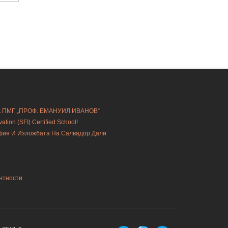
А ПМГ „ПРОФ. ЕМАНУИЛ ИВАНОВ“
ion (SFI) Certified School!
офия И Изложбата На Салвадор Дали
нтности