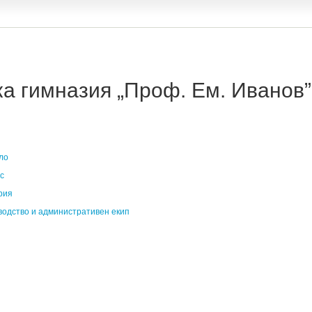
 гимназия „Проф. Ем. Иванов” 
ло
с
рия
водство и административен екип