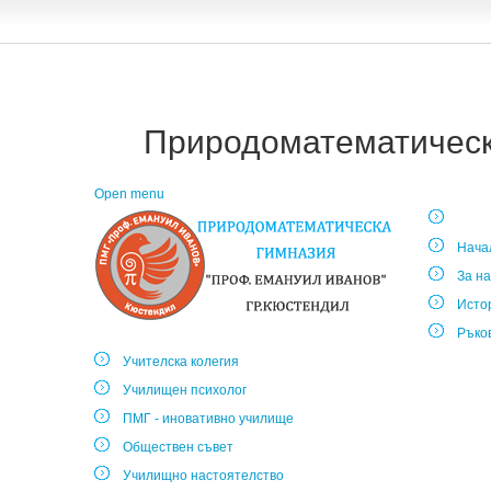
Природоматематическа
Open menu
Нача
За на
Исто
Ръко
Учителска колегия
Училищен психолог
ПМГ - иновативно училище
Обществен съвет
Училищно настоятелство