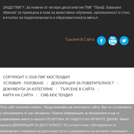
ЗАЩО ПМГ?: За повече от четири десетилетия ПМГ “Проф. Емануил
Иванов” се превърна в знак за качествено обучение, оригиналност и стил,
в еталон на педагогическата и образователната мисъл.
Търсене В Сайта
COPYRIGHT © 2026 ПМГ КЮСТЕНДИЛ
УСЛОВИЯ - ПОЛЗВАНЕ
ДЕКЛАРАЦИЯ ЗА ПОВЕРИТЕЛНОСТ
ДОКУМЕНТИ ЗА ИЗТЕГЛЯНЕ
ТЪРСЕНЕ В САЙТА
КАРТА НА САЙТА
СМБ КЮСТЕНДИЛ
Този сайт използва cookies. Продължавайки да използвате сайта, Вие се съгласявате
с използваните от нас бисквитки. Повече информация за бисквитките и как ги
управляваме вижте в нашата
ПОЛИТИКА ЗА ЗАЩИТА НА ЛИЧНИТЕ ДАННИ.
Вижте
нашата
ДЕКЛАРАЦИЯ ЗА ДОСТЪПНОСТ В съответствие с Mетодология за
наблюдение и проверки на достъпността на съдържанието на интернет страниците -