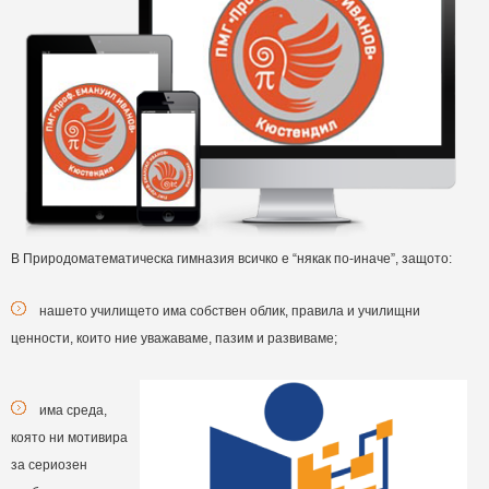
В Природоматематическа гимназия всичко е “някак по-иначе”, защото:
нашето училището има собствен облик, правила и училищни
ценности, които ние уважаваме, пазим и развиваме;
има среда,
която ни мотивира
за сериозен