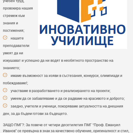
учебен труд,
провокира нашия
стремеж към
знания и
постижения;
нашите
преподаватели
умеят да ни
изкушават и успешно да ни водят в необятното пространство на
знанието;
имаме възможност за изяви в състезания, конкурси, олимпиади и
побеждаваме!;
участваме в разработването и реализирането на проекти;
умеем да се забавляваме и да се радваме на красивото и доброто;
заедно, учители и ученици, покоряваме актуалността на днешния
ден, за да бъдем готови за бъдещето.
ЗАЩО ПМГ?: За повече от четири десетилетия ПМГ “Проф. Емануил
Иванов” се превърна в знак за качествено обучение, оригиналност и стил,