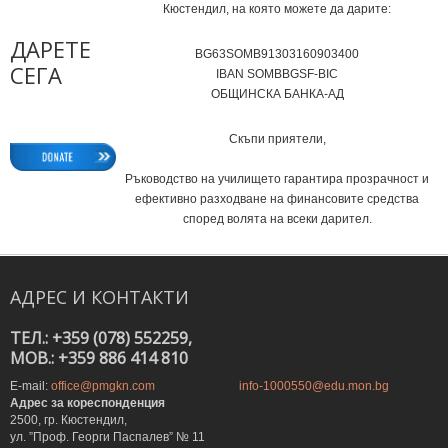
Кюстендил, на която можете да дарите:
ДАРЕТЕ
BG63SOMB91303160903400
СЕГА
IВAN SOMBBGSF-BIC
ОБЩИНСКА БАНКА-АД
Скъпи приятели,
Ръководство на училището гарантира прозрачност и
ефективно разходване на финансовите средства
според волята на всеки дарител.
АДРЕС
И
КОНТАКТИ
ТЕЛ.: +359 (078) 552259,
MOB.: +359 886 414 810
E-mail:
office@pmgkn.com
info-1000550@edu.mon.bg
Адрес за кореспонденция
2500, гр. Кюстендил,
ул. ”Проф. Георги Паспалев” № 11