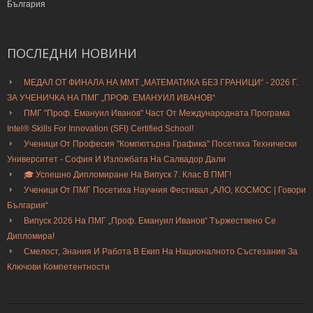
България
ПОСЛЕДНИ
НОВИНИ
МЕДАЛ ОТ ФИНАЛА НА ММТ „МАТЕМАТИКА БЕЗ ГРАНИЦИ“ - 2026 Г.
ЗА УЧЕНИЧКА НА ПМГ „ПРОФ. ЕМАНУИЛ ИВАНОВ“
ПМГ "Проф. Емануил Иванов" Част От Международната Програма
Intel® Skills For Innovation (SFI) Certified School!
Ученици От Професия "Компютърна Графика" Посетиха Технически
Университет - София И Изложбата На Салвадор Дали
🎓 Успешно Дипломиране На Випуск 7. Клас В ПМГ!
Ученици От ПМГ Посетиха Научния Фестивал „АЛО, КОСМОС | Говори
България“
Випуск 2026 На ПМГ „Проф. Емануил Иванов“ Тържествено Се
Дипломира!
Смелост, Знания И Работа В Екип На Националното Състезание За
Ключови Компетентности