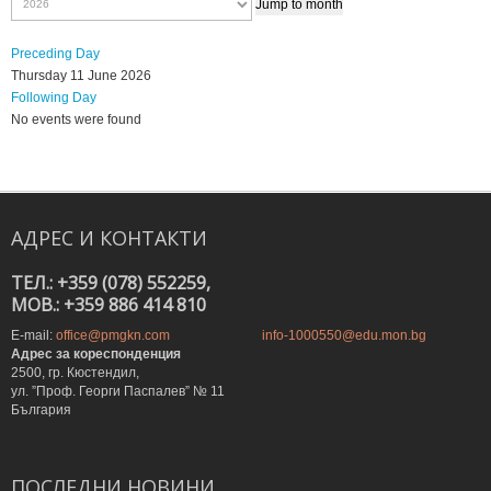
Jump to month
Preceding Day
Thursday 11 June 2026
Following Day
No events were found
АДРЕС
И
КОНТАКТИ
ТЕЛ.: +359 (078) 552259,
MOB.: +359 886 414 810
E-mail:
office@pmgkn.com
info-1000550@edu.mon.bg
Адрес за кореспонденция
2500, гр. Кюстендил,
ул. ”Проф. Георги Паспалев” № 11
България
ПОСЛЕДНИ
НОВИНИ