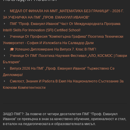
МЕДАЛ ОТ ФИНАЛА НА ММТ „МАТЕМАТИКА БЕЗ ГРАНИЦИ“ - 2026 Г.
ЗА УЧЕНИЧКА НА ПМГ „ПРОФ. ЕМАНУИЛ ИВАНОВ“
ПМГ "Проф. Емануил Иванов" Част От Международната Програма
Intel® Skills For Innovation (SFI) Certified School!
Ученици От Професия "Компютърна Графика" Посетиха Технически
Университет - София И Изложбата На Салвадор Дали
🎓 Успешно Дипломиране На Випуск 7. Клас В ПМГ!
Ученици От ПМГ Посетиха Научния Фестивал „АЛО, КОСМОС | Говори
България“
Випуск 2026 На ПМГ „Проф. Емануил Иванов“ Тържествено Се
Дипломира!
Смелост, Знания И Работа В Екип На Националното Състезание За
Ключови Компетентности
ЗАЩО ПМГ?: За повече от четири десетилетия ПМГ “Проф. Емануил
Иванов” се превърна в знак за качествено обучение, оригиналност и стил,
в еталон на педагогическата и образователната мисъл.