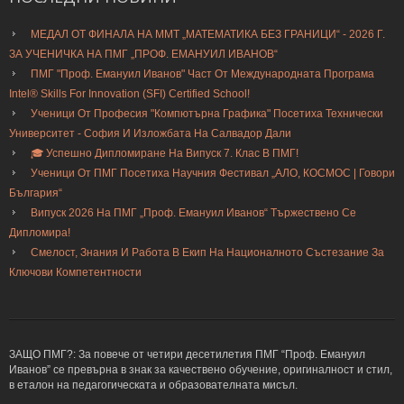
МЕДАЛ ОТ ФИНАЛА НА ММТ „МАТЕМАТИКА БЕЗ ГРАНИЦИ“ - 2026 Г.
ЗА УЧЕНИЧКА НА ПМГ „ПРОФ. ЕМАНУИЛ ИВАНОВ“
ПМГ "Проф. Емануил Иванов" Част От Международната Програма
Intel® Skills For Innovation (SFI) Certified School!
Ученици От Професия "Компютърна Графика" Посетиха Технически
Университет - София И Изложбата На Салвадор Дали
🎓 Успешно Дипломиране На Випуск 7. Клас В ПМГ!
Ученици От ПМГ Посетиха Научния Фестивал „АЛО, КОСМОС | Говори
България“
Випуск 2026 На ПМГ „Проф. Емануил Иванов“ Тържествено Се
Дипломира!
Смелост, Знания И Работа В Екип На Националното Състезание За
Ключови Компетентности
ЗАЩО ПМГ?: За повече от четири десетилетия ПМГ “Проф. Емануил
Иванов” се превърна в знак за качествено обучение, оригиналност и стил,
в еталон на педагогическата и образователната мисъл.