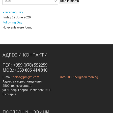
Jump to month
Preceding Day
Friday 19 June 2026
Following Day
No events were found
АДРЕС
И
КОНТАКТИ
ТЕЛ.: +359 (078) 552259,
MOB.: +359 886 414 810
E-mail:
office@pmgkn.com
info-1000550@edu.mon.bg
Адрес за кореспонденция
2500, гр. Кюстендил,
ул. ”Проф. Георги Паспалев” № 11
България
ПОСЛЕДНИ
НОВИНИ