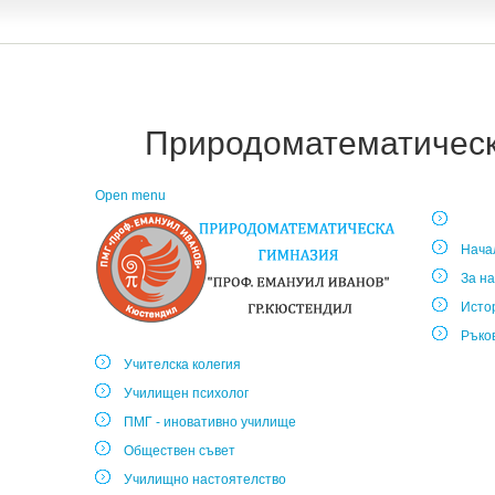
Природоматематическа
Open menu
Нача
За на
Исто
Ръко
Учителска колегия
Училищен психолог
ПМГ - иновативно училище
Обществен съвет
Училищно настоятелство