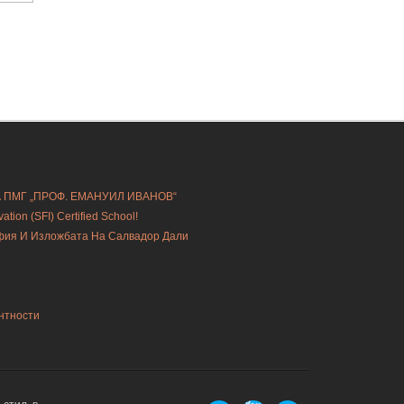
А ПМГ „ПРОФ. ЕМАНУИЛ ИВАНОВ“
ion (SFI) Certified School!
офия И Изложбата На Салвадор Дали
нтности