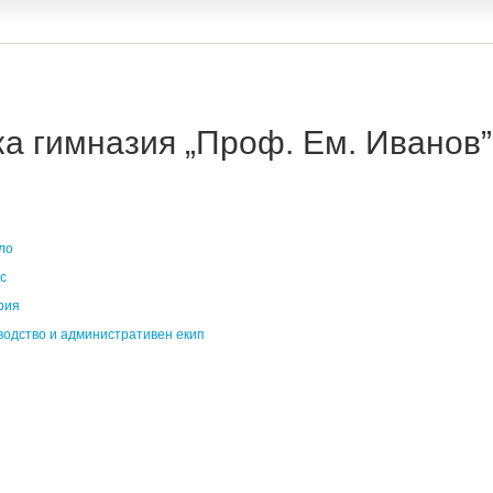
 гимназия „Проф. Ем. Иванов” 
ло
с
рия
водство и административен екип