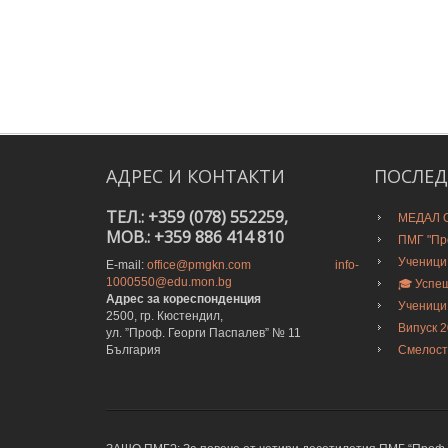
АДРЕС
И
КОНТАКТИ
ПОСЛЕ
ТЕЛ.: +359 (078) 552259,
МЕДАЛ О
MOB.: +359 886 414 810
ПМГ "Про
Ученици
E-mail:
office@pmgkn.com
info-
1000550@edu.mon.bg
🎓 Успе
Адрес за кореспонденция
Ученици
2500, гр. Кюстендил,
Випуск 
ул. ”Проф. Георги Паспалев” № 11
България
Смелост