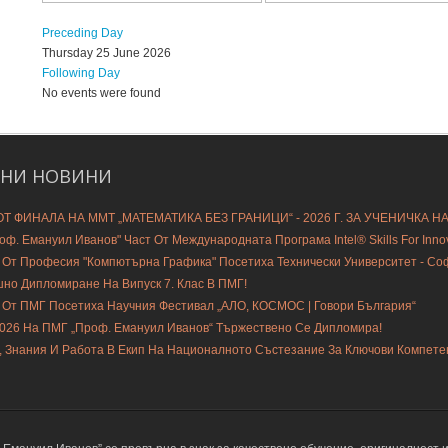
Preceding Day
Thursday 25 June 2026
Following Day
No events were found
ДНИ
НОВИНИ
Т ФИНАЛА НА ММТ „МАТЕМАТИКА БЕЗ ГРАНИЦИ“ - 2026 Г. ЗА УЧЕНИЧКА Н
ф. Емануил Иванов" Част От Международната Програма Intel® Skills For Innovat
 От Професия "Компютърна Графика" Посетиха Технически Университет - С
шно Дипломиране На Випуск 7. Клас В ПМГ!
 От ПМГ Посетиха Научния Фестивал „АЛО, КОСМОС | Говори България“
2026 На ПМГ „Проф. Емануил Иванов“ Тържествено Се Дипломира!
, Знания И Работа В Екип На Националното Състезание За Ключови Компете