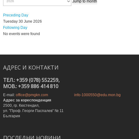
Jump to month
Preceding Day
Tuesday 30 June 2026
Following Day
No events were found
АДРЕС
И
КОНТАКТИ
ТЕЛ.: +359 (078) 552259,
MOB.: +359 886 414 810
E-mail:
office@pmgkn.com
info-1000550@edu.mon.bg
Адрес за кореспонденция
2500, гр. Кюстендил,
ул. ”Проф. Георги Паспалев” № 11
България
ПОСЛЕДНИ
НОВИНИ