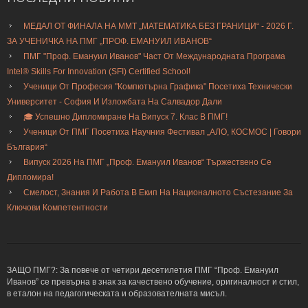
МЕДАЛ ОТ ФИНАЛА НА ММТ „МАТЕМАТИКА БЕЗ ГРАНИЦИ“ - 2026 Г.
ЗА УЧЕНИЧКА НА ПМГ „ПРОФ. ЕМАНУИЛ ИВАНОВ“
ПМГ "Проф. Емануил Иванов" Част От Международната Програма
Intel® Skills For Innovation (SFI) Certified School!
Ученици От Професия "Компютърна Графика" Посетиха Технически
Университет - София И Изложбата На Салвадор Дали
🎓 Успешно Дипломиране На Випуск 7. Клас В ПМГ!
Ученици От ПМГ Посетиха Научния Фестивал „АЛО, КОСМОС | Говори
България“
Випуск 2026 На ПМГ „Проф. Емануил Иванов“ Тържествено Се
Дипломира!
Смелост, Знания И Работа В Екип На Националното Състезание За
Ключови Компетентности
ЗАЩО ПМГ?: За повече от четири десетилетия ПМГ “Проф. Емануил
Иванов” се превърна в знак за качествено обучение, оригиналност и стил,
в еталон на педагогическата и образователната мисъл.