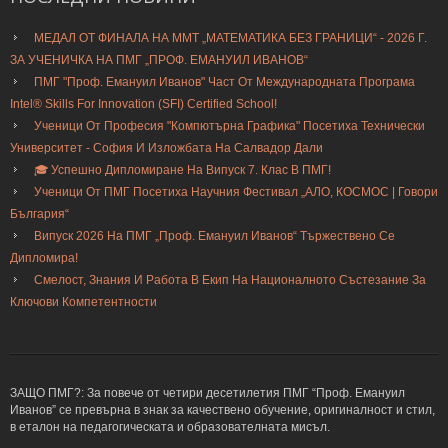
МЕДАЛ ОТ ФИНАЛА НА ММТ „МАТЕМАТИКА БЕЗ ГРАНИЦИ“ - 2026 Г.
ЗА УЧЕНИЧКА НА ПМГ „ПРОФ. ЕМАНУИЛ ИВАНОВ“
ПМГ "Проф. Емануил Иванов" Част От Международната Програма
Intel® Skills For Innovation (SFI) Certified School!
Ученици От Професия "Компютърна Графика" Посетиха Технически
Университет - София И Изложбата На Салвадор Дали
🎓 Успешно Дипломиране На Випуск 7. Клас В ПМГ!
Ученици От ПМГ Посетиха Научния Фестивал „АЛО, КОСМОС | Говори
България“
Випуск 2026 На ПМГ „Проф. Емануил Иванов“ Тържествено Се
Дипломира!
Смелост, Знания И Работа В Екип На Националното Състезание За
Ключови Компетентности
ЗАЩО ПМГ?: За повече от четири десетилетия ПМГ “Проф. Емануил
Иванов” се превърна в знак за качествено обучение, оригиналност и стил,
в еталон на педагогическата и образователната мисъл.