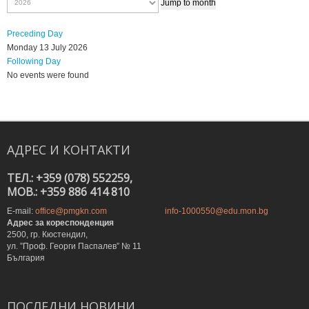
Jump to month
Preceding Day
Monday 13 July 2026
Following Day
No events were found
АДРЕС
И
КОНТАКТИ
ТЕЛ.: +359 (078) 552259,
MOB.: +359 886 414 810
E-mail:
office@pmgkn.com
info-1000550@edu.mon.bg
Адрес за кореспонденция
2500, гр. Кюстендил,
ул. ”Проф. Георги Паспалев” № 11
България
ПОСЛЕДНИ
НОВИНИ