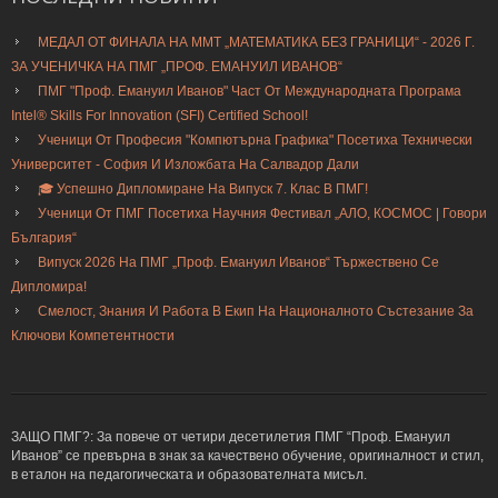
МЕДАЛ ОТ ФИНАЛА НА ММТ „МАТЕМАТИКА БЕЗ ГРАНИЦИ“ - 2026 Г.
ЗА УЧЕНИЧКА НА ПМГ „ПРОФ. ЕМАНУИЛ ИВАНОВ“
ПМГ "Проф. Емануил Иванов" Част От Международната Програма
Intel® Skills For Innovation (SFI) Certified School!
Ученици От Професия "Компютърна Графика" Посетиха Технически
Университет - София И Изложбата На Салвадор Дали
🎓 Успешно Дипломиране На Випуск 7. Клас В ПМГ!
Ученици От ПМГ Посетиха Научния Фестивал „АЛО, КОСМОС | Говори
България“
Випуск 2026 На ПМГ „Проф. Емануил Иванов“ Тържествено Се
Дипломира!
Смелост, Знания И Работа В Екип На Националното Състезание За
Ключови Компетентности
ЗАЩО ПМГ?: За повече от четири десетилетия ПМГ “Проф. Емануил
Иванов” се превърна в знак за качествено обучение, оригиналност и стил,
в еталон на педагогическата и образователната мисъл.