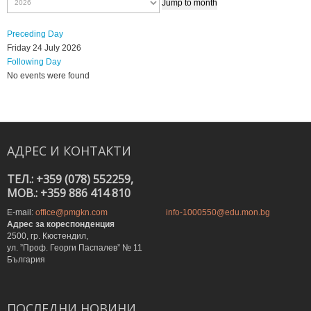
Jump to month
Preceding Day
Friday 24 July 2026
Following Day
No events were found
АДРЕС
И
КОНТАКТИ
ТЕЛ.: +359 (078) 552259,
MOB.: +359 886 414 810
E-mail:
office@pmgkn.com
info-1000550@edu.mon.bg
Адрес за кореспонденция
2500, гр. Кюстендил,
ул. ”Проф. Георги Паспалев” № 11
България
ПОСЛЕДНИ
НОВИНИ