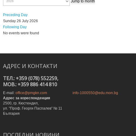
Jump to month
Preceding Day
Sunday 26 July 2026
Following Day
No events were found
АДРЕС
И
КОНТАКТИ
ТЕЛ.: +359 (078) 552259,
MOB.: +359 886 414 810
E-mail:
office@pmgkn.com
info-1000550@edu.mon.bg
Адрес за кореспонденция
2500, гр. Кюстендил,
ул. ”Проф. Георги Паспалев” № 11
България
ПОСЛЕДНИ
НОВИНИ