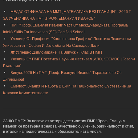
МЕДАЛ ОТ ФИНАЛА НА ММТ „МАТЕМАТИКА БЕЗ ГРАНИЦИ“ - 2026 Г.
ЗА УЧЕНИЧКА НА ПМГ „ПРОФ. ЕМАНУИЛ ИВАНОВ“
ПМГ "Проф. Емануил Иванов" Част От Международната Програма
Intel® Skills For Innovation (SFI) Certified School!
Ученици От Професия "Компютърна Графика" Посетиха Технически
Университет - София И Изложбата На Салвадор Дали
🎓 Успешно Дипломиране На Випуск 7. Клас В ПМГ!
Ученици От ПМГ Посетиха Научния Фестивал „АЛО, КОСМОС | Говори
България“
Випуск 2026 На ПМГ „Проф. Емануил Иванов“ Тържествено Се
Дипломира!
Смелост, Знания И Работа В Екип На Националното Състезание За
Ключови Компетентности
ЗАЩО ПМГ?: За повече от четири десетилетия ПМГ “Проф. Емануил
Иванов” се превърна в знак за качествено обучение, оригиналност и стил,
в еталон на педагогическата и образователната мисъл.