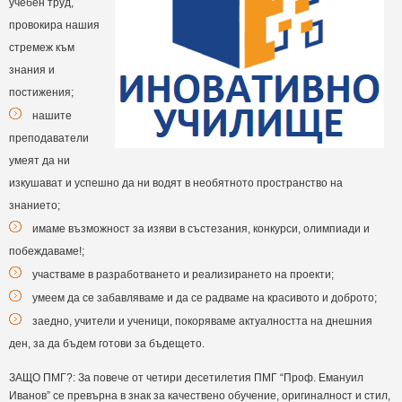
учебен труд,
провокира нашия
стремеж към
знания и
постижения;
нашите
преподаватели
умеят да ни
изкушават и успешно да ни водят в необятното пространство на
знанието;
имаме възможност за изяви в състезания, конкурси, олимпиади и
побеждаваме!;
участваме в разработването и реализирането на проекти;
умеем да се забавляваме и да се радваме на красивото и доброто;
заедно, учители и ученици, покоряваме актуалността на днешния
ден, за да бъдем готови за бъдещето.
ЗАЩО ПМГ?: За повече от четири десетилетия ПМГ “Проф. Емануил
Иванов” се превърна в знак за качествено обучение, оригиналност и стил,