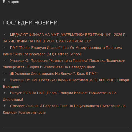
България
ПОСЛЕДНИ
НОВИНИ
МЕДАЛ ОТ ФИНАЛА НА ММТ „МАТЕМАТИКА БЕЗ ГРАНИЦИ“ - 2026 Г.
ЗА УЧЕНИЧКА НА ПМГ „ПРОФ. ЕМАНУИЛ ИВАНОВ“
ПМГ "Проф. Емануил Иванов" Част От Международната Програма
Intel® Skills For Innovation (SFI) Certified School!
Ученици От Професия "Компютърна Графика" Посетиха Технически
Университет - София И Изложбата На Салвадор Дали
🎓 Успешно Дипломиране На Випуск 7. Клас В ПМГ!
Ученици От ПМГ Посетиха Научния Фестивал „АЛО, КОСМОС | Говори
България“
Випуск 2026 На ПМГ „Проф. Емануил Иванов“ Тържествено Се
Дипломира!
Смелост, Знания И Работа В Екип На Националното Състезание За
Ключови Компетентности