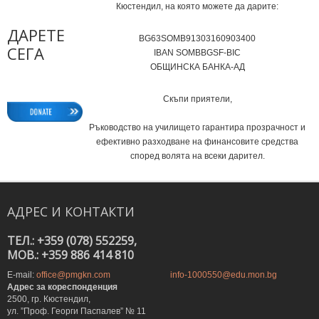
Кюстендил, на която можете да дарите:
ДАРЕТЕ
BG63SOMB91303160903400
СЕГА
IВAN SOMBBGSF-BIC
ОБЩИНСКА БАНКА-АД
Скъпи приятели,
Ръководство на училището гарантира прозрачност и
ефективно разходване на финансовите средства
според волята на всеки дарител.
АДРЕС
И
КОНТАКТИ
ТЕЛ.: +359 (078) 552259,
MOB.: +359 886 414 810
E-mail:
office@pmgkn.com
info-1000550@edu.mon.bg
Адрес за кореспонденция
2500, гр. Кюстендил,
ул. ”Проф. Георги Паспалев” № 11