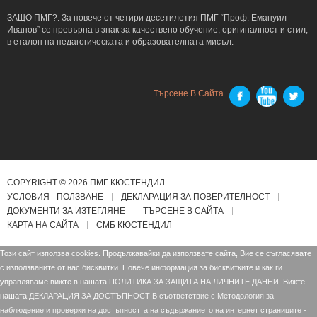
ЗАЩО ПМГ?: За повече от четири десетилетия ПМГ “Проф. Емануил
Иванов” се превърна в знак за качествено обучение, оригиналност и стил,
в еталон на педагогическата и образователната мисъл.
Търсене В Сайта
COPYRIGHT © 2026 ПМГ КЮСТЕНДИЛ
УСЛОВИЯ - ПОЛЗВАНЕ
ДЕКЛАРАЦИЯ ЗА ПОВЕРИТЕЛНОСТ
ДОКУМЕНТИ ЗА ИЗТЕГЛЯНЕ
ТЪРСЕНЕ В САЙТА
КАРТА НА САЙТА
СМБ КЮСТЕНДИЛ
Този сайт използва cookies. Продължавайки да използвате сайта, Вие се съгласявате
с използваните от нас бисквитки. Повече информация за бисквитките и как ги
управляваме вижте в нашата
ПОЛИТИКА ЗА ЗАЩИТА НА ЛИЧНИТЕ ДАННИ.
Вижте
нашата
ДЕКЛАРАЦИЯ ЗА ДОСТЪПНОСТ В съответствие с Mетодология за
наблюдение и проверки на достъпността на съдържанието на интернет страниците -