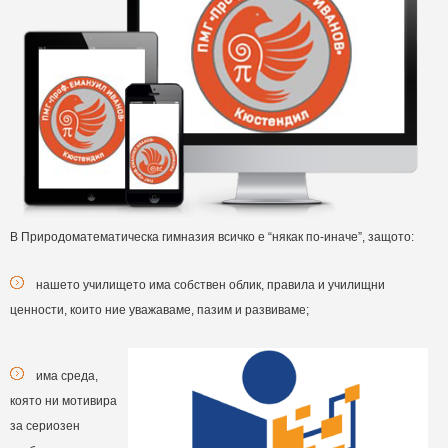
В Природоматематическа гимназия всичко е “някак по-иначе”, защото:
нашето училището има собствен облик, правила и училищни
ценности, които ние уважаваме, пазим и развиваме;
има среда,
която ни мотивира
за сериозен