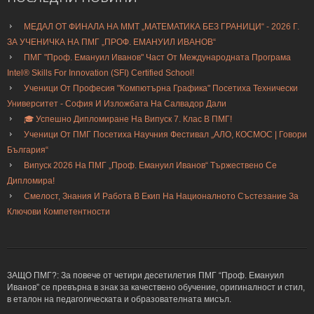
МЕДАЛ ОТ ФИНАЛА НА ММТ „МАТЕМАТИКА БЕЗ ГРАНИЦИ“ - 2026 Г.
ЗА УЧЕНИЧКА НА ПМГ „ПРОФ. ЕМАНУИЛ ИВАНОВ“
ПМГ "Проф. Емануил Иванов" Част От Международната Програма
Intel® Skills For Innovation (SFI) Certified School!
Ученици От Професия "Компютърна Графика" Посетиха Технически
Университет - София И Изложбата На Салвадор Дали
🎓 Успешно Дипломиране На Випуск 7. Клас В ПМГ!
Ученици От ПМГ Посетиха Научния Фестивал „АЛО, КОСМОС | Говори
България“
Випуск 2026 На ПМГ „Проф. Емануил Иванов“ Тържествено Се
Дипломира!
Смелост, Знания И Работа В Екип На Националното Състезание За
Ключови Компетентности
ЗАЩО ПМГ?: За повече от четири десетилетия ПМГ “Проф. Емануил
Иванов” се превърна в знак за качествено обучение, оригиналност и стил,
в еталон на педагогическата и образователната мисъл.