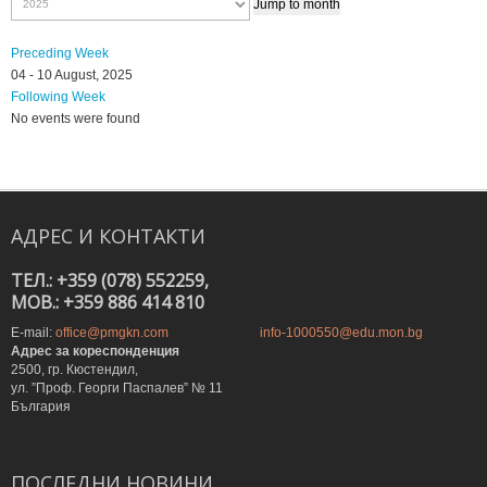
Jump to month
Preceding Week
04 - 10 August, 2025
Following Week
No events were found
АДРЕС
И
КОНТАКТИ
ТЕЛ.: +359 (078) 552259,
MOB.: +359 886 414 810
E-mail:
office@pmgkn.com
info-1000550@edu.mon.bg
Адрес за кореспонденция
2500, гр. Кюстендил,
ул. ”Проф. Георги Паспалев” № 11
България
ПОСЛЕДНИ
НОВИНИ