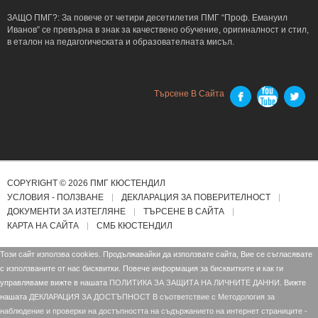
ЗАЩО ПМГ?: За повече от четири десетилетия ПМГ “Проф. Емануил
Иванов” се превърна в знак за качествено обучение, оригиналност и стил,
в еталон на педагогическата и образователната мисъл.
Търсене В Сайта
COPYRIGHT © 2026 ПМГ КЮСТЕНДИЛ
УСЛОВИЯ - ПОЛЗВАНЕ
ДЕКЛАРАЦИЯ ЗА ПОВЕРИТЕЛНОСТ
ДОКУМЕНТИ ЗА ИЗТЕГЛЯНЕ
ТЪРСЕНЕ В САЙТА
КАРТА НА САЙТА
СМБ КЮСТЕНДИЛ
Този сайт използва cookies. Продължавайки да използвате сайта, Вие се съгласявате
с използваните от нас бисквитки. Повече информация за бисквитките и как ги
управляваме вижте в нашата
ПОЛИТИКА ЗА ЗАЩИТА НА ЛИЧНИТЕ ДАННИ.
Вижте
нашата
ДЕКЛАРАЦИЯ ЗА ДОСТЪПНОСТ В съответствие с Mетодология за
наблюдение и проверки на достъпността на съдържанието на интернет страниците -