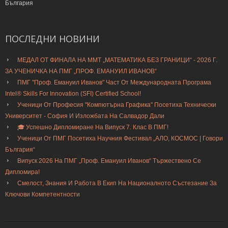
България
ПОСЛЕДНИ
НОВИНИ
МЕДАЛ ОТ ФИНАЛА НА ММТ „МАТЕМАТИКА БЕЗ ГРАНИЦИ“ - 2026 Г.
ЗА УЧЕНИЧКА НА ПМГ „ПРОФ. ЕМАНУИЛ ИВАНОВ“
ПМГ "Проф. Емануил Иванов" Част От Международната Програма
Intel® Skills For Innovation (SFI) Certified School!
Ученици От Професия "Компютърна Графика" Посетиха Технически
Университет - София И Изложбата На Салвадор Дали
🎓 Успешно Дипломиране На Випуск 7. Клас В ПМГ!
Ученици От ПМГ Посетиха Научния Фестивал „АЛО, КОСМОС | Говори
България“
Випуск 2026 На ПМГ „Проф. Емануил Иванов“ Тържествено Се
Дипломира!
Смелост, Знания И Работа В Екип На Националното Състезание За
Ключови Компетентности