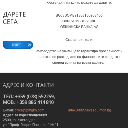
Кюстендил, на която можете да дарите:
ДАРЕТЕ
BG63SOMB91303160903400
СЕГА
IВAN SOMBBGSF-BIC
ОБЩИНСКА БАНКА-АД
Скъпи приятели,
Ръководство на училището гарантира прозрачност и
ефективно разходване на финансовите средства
според волята на всеки дарител.
АДРЕС
И
КОНТАКТИ
ТЕЛ.: +359 (078) 552259,
MOB.: +359 886 414 810
E-mail:
office@pmgkn.com
info-1000550@edu.mon.bg
Адрес за кореспонденция
2500, гр. Кюстендил,
ул. ”Проф. Георги Паспалев” № 11