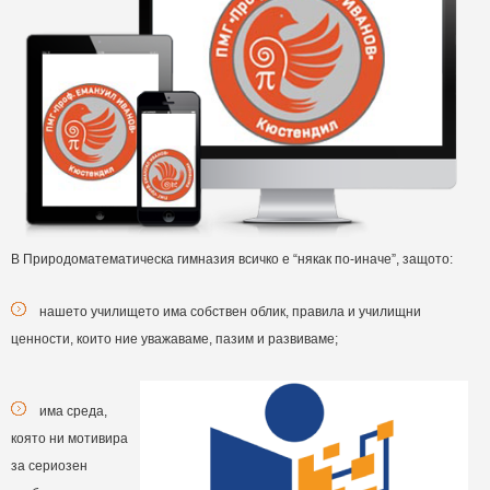
В Природоматематическа гимназия всичко е “някак по-иначе”, защото:
нашето училището има собствен облик, правила и училищни
ценности, които ние уважаваме, пазим и развиваме;
има среда,
която ни мотивира
за сериозен