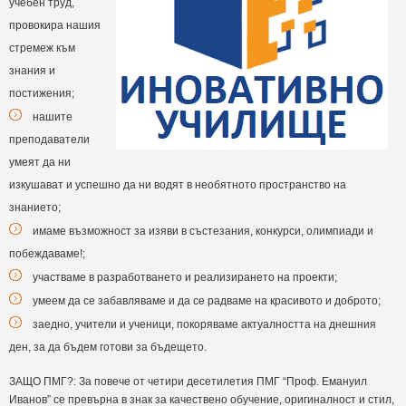
учебен труд,
провокира нашия
стремеж към
знания и
постижения;
нашите
преподаватели
умеят да ни
изкушават и успешно да ни водят в необятното пространство на
знанието;
имаме възможност за изяви в състезания, конкурси, олимпиади и
побеждаваме!;
участваме в разработването и реализирането на проекти;
умеем да се забавляваме и да се радваме на красивото и доброто;
заедно, учители и ученици, покоряваме актуалността на днешния
ден, за да бъдем готови за бъдещето.
ЗАЩО ПМГ?: За повече от четири десетилетия ПМГ “Проф. Емануил
Иванов” се превърна в знак за качествено обучение, оригиналност и стил,