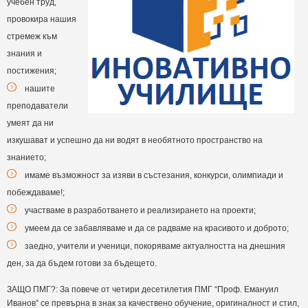
учебен труд,
провокира нашия
стремеж към
знания и
постижения;
нашите
преподаватели
умеят да ни
изкушават и успешно да ни водят в необятното пространство на
знанието;
имаме възможност за изяви в състезания, конкурси, олимпиади и
побеждаваме!;
участваме в разработването и реализирането на проекти;
умеем да се забавляваме и да се радваме на красивото и доброто;
заедно, учители и ученици, покоряваме актуалността на днешния
ден, за да бъдем готови за бъдещето.
ЗАЩО ПМГ?: За повече от четири десетилетия ПМГ “Проф. Емануил
Иванов” се превърна в знак за качествено обучение, оригиналност и стил,