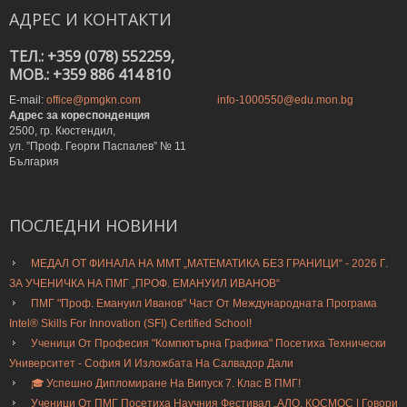
АДРЕС
И
КОНТАКТИ
ТЕЛ.: +359 (078) 552259,
MOB.: +359 886 414 810
E-mail:
office@pmgkn.com
info-1000550@edu.mon.bg
Адрес за кореспонденция
2500, гр. Кюстендил,
ул. ”Проф. Георги Паспалев” № 11
България
ПОСЛЕДНИ
НОВИНИ
МЕДАЛ ОТ ФИНАЛА НА ММТ „МАТЕМАТИКА БЕЗ ГРАНИЦИ“ - 2026 Г.
ЗА УЧЕНИЧКА НА ПМГ „ПРОФ. ЕМАНУИЛ ИВАНОВ“
ПМГ "Проф. Емануил Иванов" Част От Международната Програма
Intel® Skills For Innovation (SFI) Certified School!
Ученици От Професия "Компютърна Графика" Посетиха Технически
Университет - София И Изложбата На Салвадор Дали
🎓 Успешно Дипломиране На Випуск 7. Клас В ПМГ!
Ученици От ПМГ Посетиха Научния Фестивал „АЛО, КОСМОС | Говори