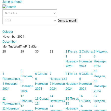
Jump to month
Jump to month
October
November 2024
December
Mon
Tue
Wed
Thu
Fri
Sat
Sun
28
29
30
31
1
Петък,
2
Събота,
3
Неделя,
1
2
3
Ноември
Ноември
Ноември
2024
2024
2024
5
10
4
6
Сряда,
7
8
Петък,
9
Събота,
Вторник,
Неделя,
Понеделник,
6
Четвъртък,
8
9
5
10
4 Ноември
Ноември
7 Ноември
Ноември
Ноември
Ноември
Ноември
2024
2024
2024
2024
2024
2024
2024
12
14
16
17
11
13
Сряда,
15
Петък,
Вторник,
Четвъртък,
Събота,
Неделя,
Понеделник,
13
15
12
14
16
17
11 Ноември
Ноември
Ноември
Ноември
Ноември
Ноември
Ноември