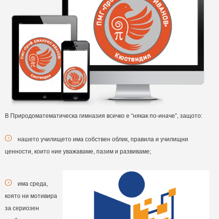
В Природоматематическа гимназия всичко е “някак по-иначе”, защото:
нашето училището има собствен облик, правила и училищни
ценности, които ние уважаваме, пазим и развиваме;
има среда,
която ни мотивира
за сериозен