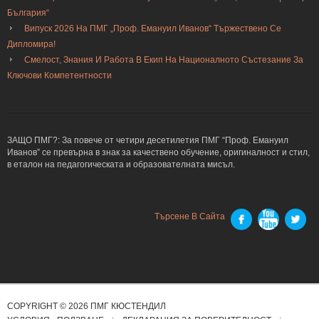
България“
Випуск 2026 На ПМГ „Проф. Емануил Иванов“ Тържествено Се
Дипломира!
Смелост, Знания И Работа В Екип На Националното Състезание За
Ключови Компетентности
ЗАЩО ПМГ?: За повече от четири десетилетия ПМГ “Проф. Емануил
Иванов” се превърна в знак за качествено обучение, оригиналност и стил,
в еталон на педагогическата и образователната мисъл.
Търсене В Сайта
COPYRIGHT © 2026 ПМГ КЮСТЕНДИЛ