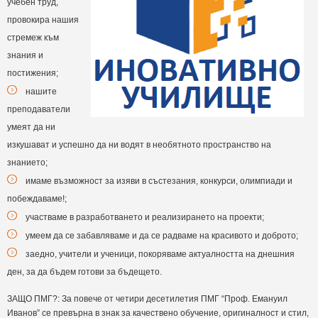
учебен труд,
провокира нашия
стремеж към
знания и
постижения;
нашите
преподаватели
умеят да ни
изкушават и успешно да ни водят в необятното пространство на
знанието;
имаме възможност за изяви в състезания, конкурси, олимпиади и
побеждаваме!;
участваме в разработването и реализирането на проекти;
умеем да се забавляваме и да се радваме на красивото и доброто;
заедно, учители и ученици, покоряваме актуалността на днешния
ден, за да бъдем готови за бъдещето.
ЗАЩО ПМГ?: За повече от четири десетилетия ПМГ “Проф. Емануил
Иванов” се превърна в знак за качествено обучение, оригиналност и стил,