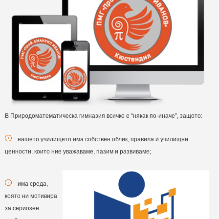
В Природоматематическа гимназия всичко е “някак по-иначе”, защото:
нашето училището има собствен облик, правила и училищни
ценности, които ние уважаваме, пазим и развиваме;
има среда,
която ни мотивира
за сериозен