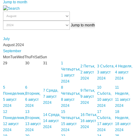
Jump to month
Jump to month
July
August 2024
September
Mon
Tue
Wed
Thu
Fri
Sat
Sun
29
30
31
1
2
Петък,
3
Събота,
4
Неделя,
Четвъртък,
2 август
3 август
4 август
1 август
2024
2024
2024
2024
5
6
8
10
11
7
Сряда,
9
Петък,
Понеделник,
Вторник,
Четвъртък,
Събота,
Неделя,
7 август
9 август
5 август
6 август
8 август
10 август
11 август
2024
2024
2024
2024
2024
2024
2024
12
13
15
17
18
14
Сряда,
16
Петък,
Понеделник,
Вторник,
Четвъртък,
Събота,
Неделя,
14 август
16 август
12 август
13 август
15 август
17 август
18 август
2024
2024
2024
2024
2024
2024
2024
19
20
22
24
25