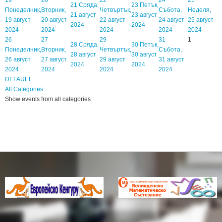
21
Сряда,
23
Петък,
Понеделник,
Вторник,
Четвъртък,
Събота,
Неделя,
21 август
23 август
19 август
20 август
22 август
24 август
25 август
2024
2024
2024
2024
2024
2024
2024
26
27
29
31
1
28
Сряда,
30
Петък,
Понеделник,
Вторник,
Четвъртък,
Събота,
28 август
30 август
26 август
27 август
29 август
31 август
2024
2024
2024
2024
2024
2024
DEFAULT
All Categories ...
Show events from all categories