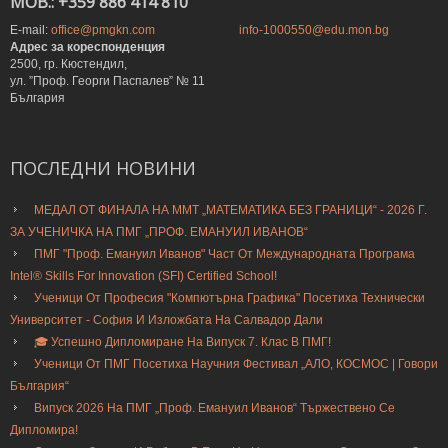
MOB.: +359 886 414 810
E-mail:
office@pmgkn.com
info-1000550@edu.mon.bg
Адрес за кореспонденция
2500, гр. Кюстендил,
ул. ”Проф. Георги Паспалев” № 11
България
ПОСЛЕДНИ
НОВИНИ
МЕДАЛ ОТ ФИНАЛА НА ММТ „МАТЕМАТИКА БЕЗ ГРАНИЦИ“ - 2026 Г.
ЗА УЧЕНИЧКА НА ПМГ „ПРОФ. ЕМАНУИЛ ИВАНОВ“
ПМГ "Проф. Емануил Иванов" Част От Международната Програма
Intel® Skills For Innovation (SFI) Certified School!
Ученици От Професия "Компютърна Графика" Посетиха Технически
Университет - София И Изложбата На Салвадор Дали
🎓 Успешно Дипломиране На Випуск 7. Клас В ПМГ!
Ученици От ПМГ Посетиха Научния Фестивал „АЛО, КОСМОС | Говори
България“
Випуск 2026 На ПМГ „Проф. Емануил Иванов“ Тържествено Се
Дипломира!