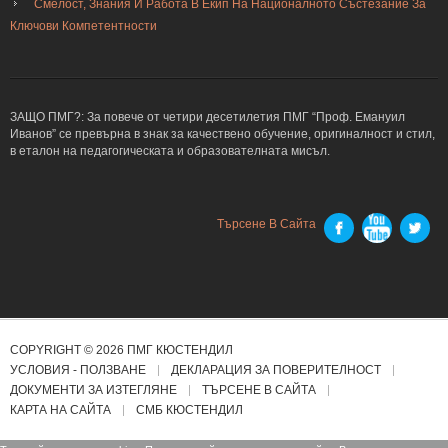
Смелост, Знания И Работа В Екип На Националното Състезание За
Ключови Компетентности
ЗАЩО ПМГ?: За повече от четири десетилетия ПМГ “Проф. Емануил
Иванов” се превърна в знак за качествено обучение, оригиналност и стил,
в еталон на педагогическата и образователната мисъл.
Търсене В Сайта
COPYRIGHT © 2026 ПМГ КЮСТЕНДИЛ
УСЛОВИЯ - ПОЛЗВАНЕ
ДЕКЛАРАЦИЯ ЗА ПОВЕРИТЕЛНОСТ
ДОКУМЕНТИ ЗА ИЗТЕГЛЯНЕ
ТЪРСЕНЕ В САЙТА
КАРТА НА САЙТА
СМБ КЮСТЕНДИЛ