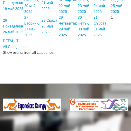
Понеделник,
21 май
20 май
22 май
23 май
24 май
25 май
19 май 2025
2025
2025
2025
2025
2025
2025
27
29
30
31
1
26
28
Сряда,
Вторник,
Четвъртък,
Петък,
Събота,
Понеделник,
28 май
27 май
29 май
30 май
31 май
26 май 2025
2025
2025
2025
2025
2025
DEFAULT
All Categories ...
Show events from all categories