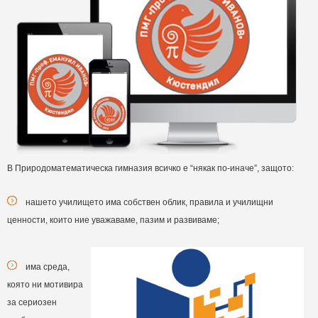
В Природоматематическа гимназия всичко е “някак по-иначе”, защото:
нашето училището има собствен облик, правила и училищни
ценности, които ние уважаваме, пазим и развиваме;
има среда,
която ни мотивира
за сериозен