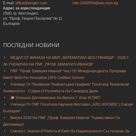
E-mail:
office@pmgkn.com
info-1000550@edu.mon.bg
Адрес за кореспонденция
2500, гр. Кюстендил,
ул. ”Проф. Георги Паспалев” № 11
България
ПОСЛЕДНИ
НОВИНИ
МЕДАЛ ОТ ФИНАЛА НА ММТ „МАТЕМАТИКА БЕЗ ГРАНИЦИ“ - 2026 Г.
ЗА УЧЕНИЧКА НА ПМГ „ПРОФ. ЕМАНУИЛ ИВАНОВ“
ПМГ "Проф. Емануил Иванов" Част От Международната Програма
Intel® Skills For Innovation (SFI) Certified School!
Ученици От Професия "Компютърна Графика" Посетиха Технически
Университет - София И Изложбата На Салвадор Дали
🎓 Успешно Дипломиране На Випуск 7. Клас В ПМГ!
Ученици От ПМГ Посетиха Научния Фестивал „АЛО, КОСМОС | Говори
България“
Випуск 2026 На ПМГ „Проф. Емануил Иванов“ Тържествено Се
Дипломира!
Смелост, Знания И Работа В Екип На Националното Състезание За