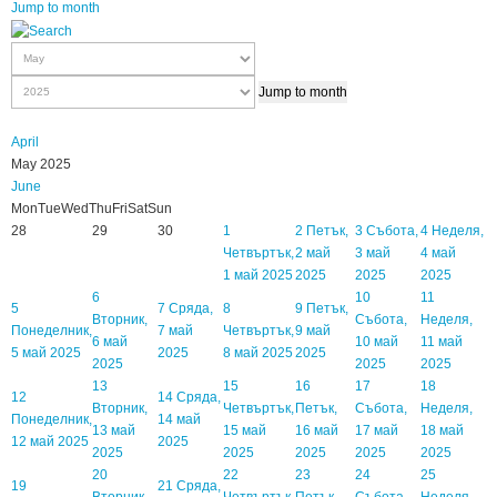
Jump to month
Jump to month
April
May 2025
June
Mon
Tue
Wed
Thu
Fri
Sat
Sun
28
29
30
1
2
Петък,
3
Събота,
4
Неделя,
Четвъртък,
2 май
3 май
4 май
1 май 2025
2025
2025
2025
6
10
11
5
7
Сряда,
8
9
Петък,
Вторник,
Събота,
Неделя,
Понеделник,
7 май
Четвъртък,
9 май
6 май
10 май
11 май
5 май 2025
2025
8 май 2025
2025
2025
2025
2025
13
15
16
17
18
12
14
Сряда,
Вторник,
Четвъртък,
Петък,
Събота,
Неделя,
Понеделник,
14 май
13 май
15 май
16 май
17 май
18 май
12 май 2025
2025
2025
2025
2025
2025
2025
20
22
23
24
25
19
21
Сряда,
Вторник,
Четвъртък,
Петък,
Събота,
Неделя,