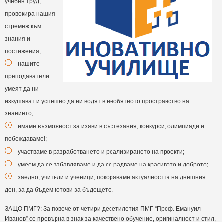
учебен труд,
провокира нашия
стремеж към
знания и
постижения;
нашите
преподаватели
умеят да ни
изкушават и успешно да ни водят в необятното пространство на
знанието;
имаме възможност за изяви в състезания, конкурси, олимпиади и
побеждаваме!;
участваме в разработването и реализирането на проекти;
умеем да се забавляваме и да се радваме на красивото и доброто;
заедно, учители и ученици, покоряваме актуалността на днешния
ден, за да бъдем готови за бъдещето.
ЗАЩО ПМГ?: За повече от четири десетилетия ПМГ “Проф. Емануил
Иванов” се превърна в знак за качествено обучение, оригиналност и стил,