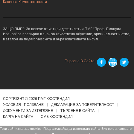
Ключови Компетентности
ЗАЩО ПМГ?: За повече от четири десетилетия ПМГ “Проф. Емануил
Иванов” се превърна в знак за качествено обучение, оригиналност и стил,
в еталон на педагогическата и образователната мисъл.
Търсене В Сайта
COPYRIGHT © 2026 ПМГ КЮСТЕНДИЛ
УСЛОВИЯ - ПОЛЗВАНЕ
ДЕКЛАРАЦИЯ ЗА ПОВЕРИТЕЛНОСТ
ДОКУМЕНТИ ЗА ИЗТЕГЛЯНЕ
ТЪРСЕНЕ В САЙТА
КАРТА НА САЙТА
СМБ КЮСТЕНДИЛ
Този сайт използва cookies. Продължавайки да използвате сайта, Вие се съгласявате