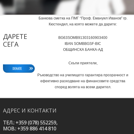
Банкова сметка на ПМГ “Проф. Емануил Иванов” гр.
Кюстендил, на която можете да дарите:
ДАРЕТЕ
BG63SOMB91303160903400
СЕГА
IВAN SOMBBGSF-BIC
ОБЩИНСКА БАНКА-АД
Скъпи приятели,
Ръководство на училището гарантира прозрачност и
ефективно разходване на финансовите средства
според волята на всеки дарител.
АДРЕС
И
КОНТАКТИ
ТЕЛ.: +359 (078) 552259,
MOB.: +359 886 414 810