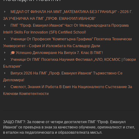
МЕДАЛ ОТ ФИНАЛА НА ММТ „МАТЕМАТИКА БЕЗ ГРАНИЦИ“ - 2026 Г.
ЗА УЧЕНИЧКА НА ПМГ „ПРОФ. ЕМАНУИЛ ИВАНОВ“
ПМГ "Проф. Емануил Иванов" Част От Международната Програма
Intel® Skills For Innovation (SFI) Certified School!
Ученици От Професия "Компютърна Графика" Посетиха Технически
Университет - София И Изложбата На Салвадор Дали
🎓 Успешно Дипломиране На Випуск 7. Клас В ПМГ!
Ученици От ПМГ Посетиха Научния Фестивал „АЛО, КОСМОС | Говори
България“
Випуск 2026 На ПМГ „Проф. Емануил Иванов“ Тържествено Се
Дипломира!
Смелост, Знания И Работа В Екип На Националното Състезание За
Ключови Компетентности
ЗАЩО ПМГ?: За повече от четири десетилетия ПМГ “Проф. Емануил
Иванов” се превърна в знак за качествено обучение, оригиналност и стил,
в еталон на педагогическата и образователната мисъл.