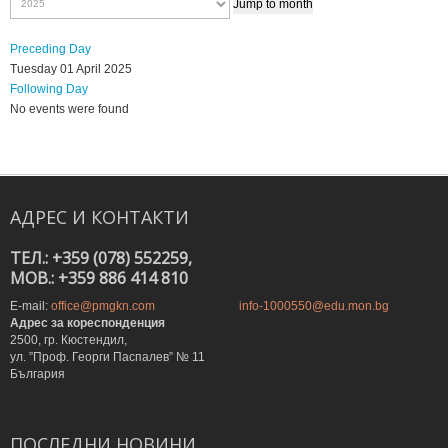
Jump to month
Preceding Day
Tuesday 01 April 2025
Following Day
No events were found
АДРЕС
И
КОНТАКТИ
ТЕЛ.: +359 (078) 552259,
MOB.: +359 886 414 810
E-mail:
office@pmgkn.com
info-1000550@edu.mon.bg
Адрес за кореспонденция
2500, гр. Кюстендил,
ул. ”Проф. Георги Паспалев” № 11
България
ПОСЛЕДНИ
НОВИНИ