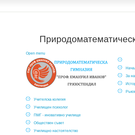
Природоматематическа
Open menu
Нача
За на
Исто
Ръко
Учителска колегия
Училищен психолог
ПМГ - иновативно училище
Обществен съвет
Училищно настоятелство