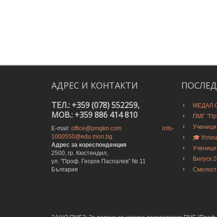
АДРЕС
И
КОНТАКТИ
ПОСЛЕ
ТЕЛ.: +359 (078) 552259,
МЕДАЛ О
MOB.: +359 886 414 810
ПМГ "Про
Ученици
E-mail:
office@pmgkn.com
info-
1000550@edu.mon.bg
🎓 Успе
Адрес за кореспонденция
Ученици
2500, гр. Кюстендил,
Випуск 
ул. ”Проф. Георги Паспалев” № 11
България
Смелост