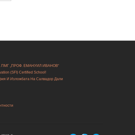
А ПМГ „ПРОФ. ЕМАНУИЛ ИВАНОВ“
ion (SFI) Certified School!
офия И Изложбата На Салвадор Дали
нтности