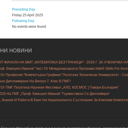
Preceding Day
Friday 25 April 2025
Following Day
No events were found
ДНИ
НОВИНИ
Т ФИНАЛА НА ММТ „МАТЕМАТИКА БЕЗ ГРАНИЦИ“ - 2026 Г. ЗА УЧЕНИЧКА Н
ф. Емануил Иванов" Част От Международната Програма Intel® Skills For Innovat
 От Професия "Компютърна Графика" Посетиха Технически Университет - С
шно Дипломиране На Випуск 7. Клас В ПМГ!
 От ПМГ Посетиха Научния Фестивал „АЛО, КОСМОС | Говори България“
2026 На ПМГ „Проф. Емануил Иванов“ Тържествено Се Дипломира!
, Знания И Работа В Екип На Националното Състезание За Ключови Компете