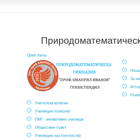
Природоматематическа
Open menu
Нача
За на
Исто
Ръко
Учителска колегия
Училищен психолог
ПМГ - иновативно училище
Обществен съвет
Училищно настоятелство