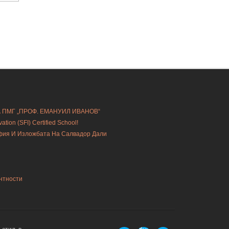
А ПМГ „ПРОФ. ЕМАНУИЛ ИВАНОВ“
ion (SFI) Certified School!
офия И Изложбата На Салвадор Дали
нтности