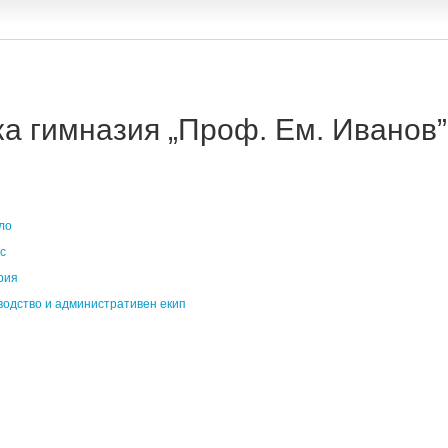
 гимназия „Проф. Ем. Иванов” 
ло
с
рия
водство и административен екип