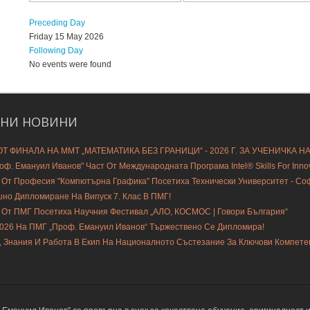
Preceding Day
Friday 15 May 2026
Following Day
No events were found
ДНИ
НОВИНИ
Т ФИНАЛА НА ММТ „МАТЕМАТИКА БЕЗ ГРАНИЦИ“ - 2026 Г. ЗА УЧЕНИЧКА Н
ф. Емануил Иванов" Част От Международната Програма Intel® Skills For Innovat
 От Професия "Компютърна Графика" Посетиха Технически Университет - С
шно Дипломиране На Випуск 7. Клас В ПМГ!
 От ПМГ Посетиха Научния Фестивал „АЛО, КОСМОС | Говори България“
2026 На ПМГ „Проф. Емануил Иванов“ Тържествено Се Дипломира!
, Знания И Работа В Екип На Националното Състезание За Ключови Компете