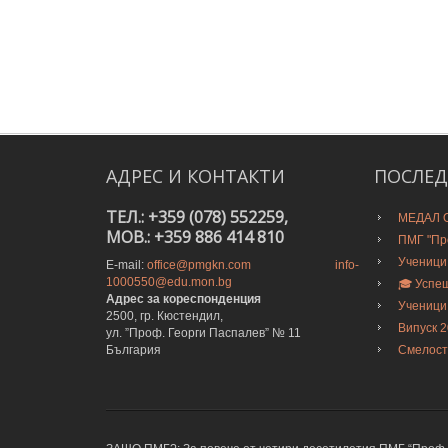
АДРЕС
И
КОНТАКТИ
ПОСЛЕ
ТЕЛ.: +359 (078) 552259,
МЕДАЛ О
MOB.: +359 886 414 810
ПМГ "Про
Ученици
E-mail:
office@pmgkn.com
info-
1000550@edu.mon.bg
🎓 Успе
Адрес за кореспонденция
Ученици
2500, гр. Кюстендил,
Випуск 
ул. ”Проф. Георги Паспалев” № 11
България
Смелост