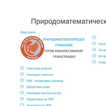
Природоматематическа
Open menu
Нача
За на
Исто
Ръко
Учителска колегия
Училищен психолог
ПМГ - иновативно училище
Обществен съвет
Училищно настоятелство
Правилници на ПМГ
Документи на ПМГ