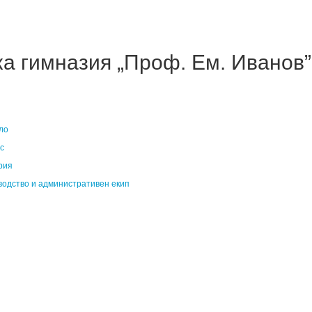
 гимназия „Проф. Ем. Иванов” 
ло
с
рия
водство и административен екип