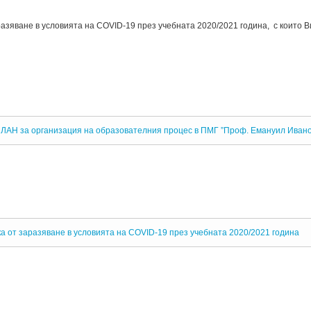
ване в условията на COVID-19 през учебната 2020/2021 година, с които В
ЛАН за организация на образователния процес в ПМГ ”Проф. Емануил Иванов
т заразяване в условията на COVID-19 през учебната 2020/2021 година