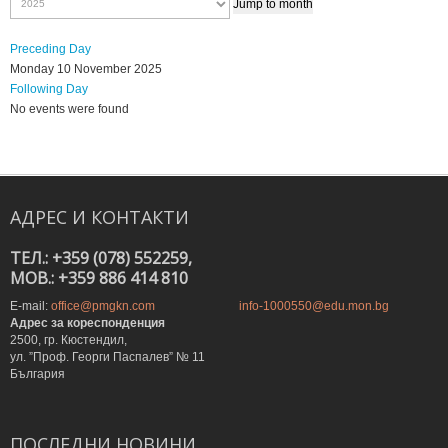
Jump to month
Preceding Day
Monday 10 November 2025
Following Day
No events were found
АДРЕС
И
КОНТАКТИ
ТЕЛ.: +359 (078) 552259,
MOB.: +359 886 414 810
E-mail:
office@pmgkn.com
info-1000550@edu.mon.bg
Адрес за кореспонденция
2500, гр. Кюстендил,
ул. ”Проф. Георги Паспалев” № 11
България
ПОСЛЕДНИ
НОВИНИ