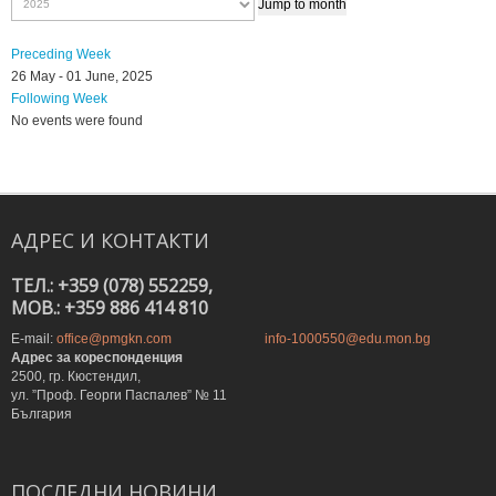
Jump to month
Preceding Week
26 May - 01 June, 2025
Following Week
No events were found
АДРЕС
И
КОНТАКТИ
ТЕЛ.: +359 (078) 552259,
MOB.: +359 886 414 810
E-mail:
office@pmgkn.com
info-1000550@edu.mon.bg
Адрес за кореспонденция
2500, гр. Кюстендил,
ул. ”Проф. Георги Паспалев” № 11
България
ПОСЛЕДНИ
НОВИНИ