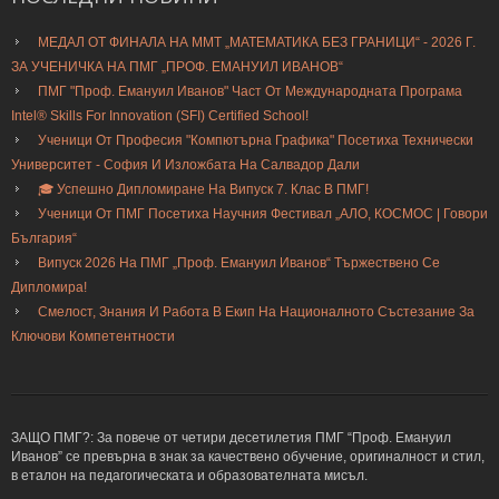
МЕДАЛ ОТ ФИНАЛА НА ММТ „МАТЕМАТИКА БЕЗ ГРАНИЦИ“ - 2026 Г.
ЗА УЧЕНИЧКА НА ПМГ „ПРОФ. ЕМАНУИЛ ИВАНОВ“
ПМГ "Проф. Емануил Иванов" Част От Международната Програма
Intel® Skills For Innovation (SFI) Certified School!
Ученици От Професия "Компютърна Графика" Посетиха Технически
Университет - София И Изложбата На Салвадор Дали
🎓 Успешно Дипломиране На Випуск 7. Клас В ПМГ!
Ученици От ПМГ Посетиха Научния Фестивал „АЛО, КОСМОС | Говори
България“
Випуск 2026 На ПМГ „Проф. Емануил Иванов“ Тържествено Се
Дипломира!
Смелост, Знания И Работа В Екип На Националното Състезание За
Ключови Компетентности
ЗАЩО ПМГ?: За повече от четири десетилетия ПМГ “Проф. Емануил
Иванов” се превърна в знак за качествено обучение, оригиналност и стил,
в еталон на педагогическата и образователната мисъл.