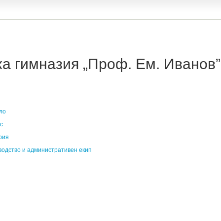
 гимназия „Проф. Ем. Иванов” 
ло
с
рия
водство и административен екип