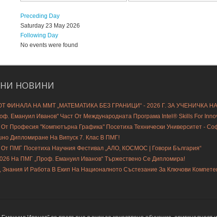
Preceding Day
Saturday 23 May 2026
Following Day
No events were found
ДНИ
НОВИНИ
Т ФИНАЛА НА ММТ „МАТЕМАТИКА БЕЗ ГРАНИЦИ“ - 2026 Г. ЗА УЧЕНИЧКА Н
ф. Емануил Иванов" Част От Международната Програма Intel® Skills For Innovat
 От Професия "Компютърна Графика" Посетиха Технически Университет - С
шно Дипломиране На Випуск 7. Клас В ПМГ!
 От ПМГ Посетиха Научния Фестивал „АЛО, КОСМОС | Говори България“
2026 На ПМГ „Проф. Емануил Иванов“ Тържествено Се Дипломира!
, Знания И Работа В Екип На Националното Състезание За Ключови Компете