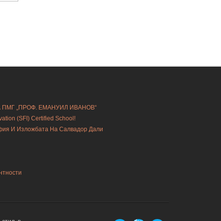
А ПМГ „ПРОФ. ЕМАНУИЛ ИВАНОВ“
ion (SFI) Certified School!
офия И Изложбата На Салвадор Дали
нтности