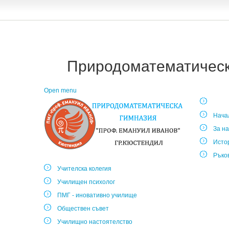
Природоматематическа
Open menu
Нача
За на
Исто
Ръко
Учителска колегия
Училищен психолог
ПМГ - иновативно училище
Обществен съвет
Училищно настоятелство