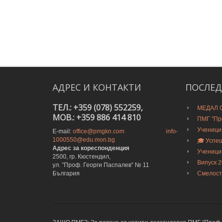
АДРЕС
И
КОНТАКТИ
ПОСЛЕ
ТЕЛ.: +359 (078) 552259,
МЕДАЛ О
MOB.: +359 886 414 810
ПМГ "Про
Ученици
E-mail:
office@pmgkn.com
info-
1000550@edu.mon.bg
🎓 Успе
Адрес за кореспонденция
Ученици
2500, гр. Кюстендил,
Випуск 
ул. ”Проф. Георги Паспалев” № 11
България
Смелост