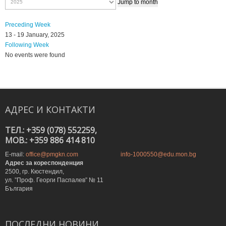
Jump to month
Preceding Week
13 - 19 January, 2025
Following Week
No events were found
АДРЕС
И
КОНТАКТИ
ТЕЛ.: +359 (078) 552259,
MOB.: +359 886 414 810
E-mail:
office@pmgkn.com
info-1000550@edu.mon.bg
Адрес за кореспонденция
2500, гр. Кюстендил,
ул. ”Проф. Георги Паспалев” № 11
България
ПОСЛЕДНИ
НОВИНИ