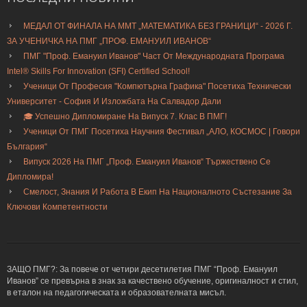
МЕДАЛ ОТ ФИНАЛА НА ММТ „МАТЕМАТИКА БЕЗ ГРАНИЦИ“ - 2026 Г.
ЗА УЧЕНИЧКА НА ПМГ „ПРОФ. ЕМАНУИЛ ИВАНОВ“
ПМГ "Проф. Емануил Иванов" Част От Международната Програма
Intel® Skills For Innovation (SFI) Certified School!
Ученици От Професия "Компютърна Графика" Посетиха Технически
Университет - София И Изложбата На Салвадор Дали
🎓 Успешно Дипломиране На Випуск 7. Клас В ПМГ!
Ученици От ПМГ Посетиха Научния Фестивал „АЛО, КОСМОС | Говори
България“
Випуск 2026 На ПМГ „Проф. Емануил Иванов“ Тържествено Се
Дипломира!
Смелост, Знания И Работа В Екип На Националното Състезание За
Ключови Компетентности
ЗАЩО ПМГ?: За повече от четири десетилетия ПМГ “Проф. Емануил
Иванов” се превърна в знак за качествено обучение, оригиналност и стил,
в еталон на педагогическата и образователната мисъл.