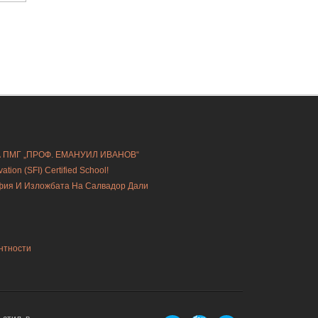
А ПМГ „ПРОФ. ЕМАНУИЛ ИВАНОВ“
ion (SFI) Certified School!
офия И Изложбата На Салвадор Дали
нтности