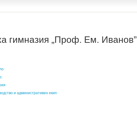
 гимназия „Проф. Ем. Иванов” 
ло
с
рия
водство и административен екип