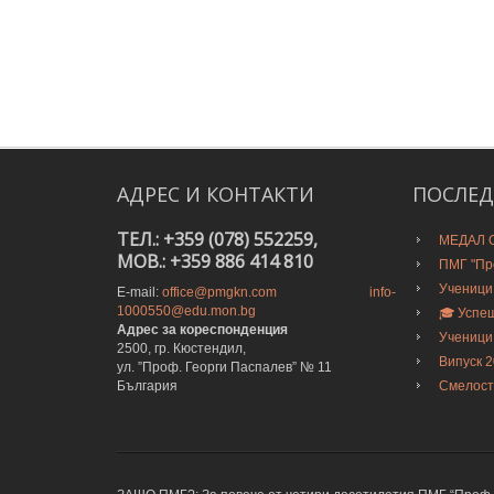
АДРЕС
И
КОНТАКТИ
ПОСЛЕ
ТЕЛ.: +359 (078) 552259,
МЕДАЛ О
MOB.: +359 886 414 810
ПМГ "Про
Ученици
E-mail:
office@pmgkn.com
info-
1000550@edu.mon.bg
🎓 Успе
Адрес за кореспонденция
Ученици
2500, гр. Кюстендил,
Випуск 
ул. ”Проф. Георги Паспалев” № 11
България
Смелост