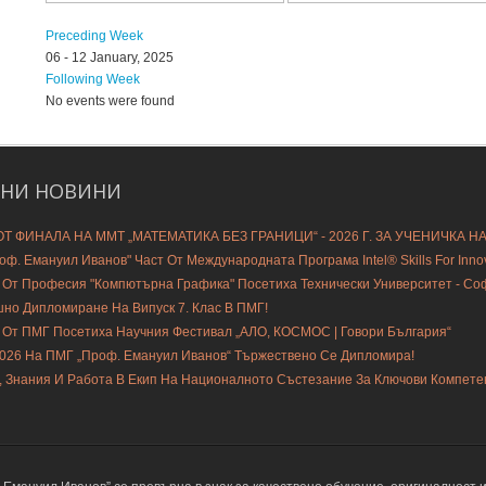
Preceding Week
06 - 12 January, 2025
Following Week
No events were found
ДНИ
НОВИНИ
Т ФИНАЛА НА ММТ „МАТЕМАТИКА БЕЗ ГРАНИЦИ“ - 2026 Г. ЗА УЧЕНИЧКА Н
ф. Емануил Иванов" Част От Международната Програма Intel® Skills For Innovat
 От Професия "Компютърна Графика" Посетиха Технически Университет - С
шно Дипломиране На Випуск 7. Клас В ПМГ!
 От ПМГ Посетиха Научния Фестивал „АЛО, КОСМОС | Говори България“
2026 На ПМГ „Проф. Емануил Иванов“ Тържествено Се Дипломира!
, Знания И Работа В Екип На Националното Състезание За Ключови Компете