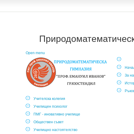
Природоматематическа
Open menu
Нача
За на
Исто
Ръко
Учителска колегия
Училищен психолог
ПМГ - иновативно училище
Обществен съвет
Училищно настоятелство