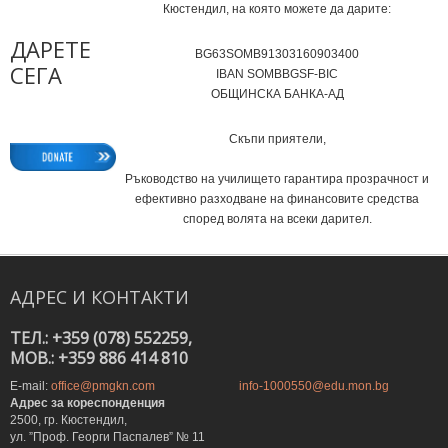
Кюстендил, на която можете да дарите:
ДАРЕТЕ
BG63SOMB91303160903400
СЕГА
IВAN SOMBBGSF-BIC
ОБЩИНСКА БАНКА-АД
Скъпи приятели,
Ръководство на училището гарантира прозрачност и
ефективно разходване на финансовите средства
според волята на всеки дарител.
АДРЕС
И
КОНТАКТИ
ТЕЛ.: +359 (078) 552259,
MOB.: +359 886 414 810
E-mail:
office@pmgkn.com
info-1000550@edu.mon.bg
Адрес за кореспонденция
2500, гр. Кюстендил,
ул. ”Проф. Георги Паспалев” № 11