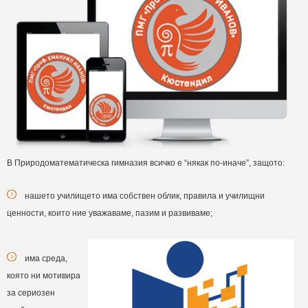
В Природоматематическа гимназия всичко е “някак по-иначе”, защото:
нашето училището има собствен облик, правила и училищни
ценности, които ние уважаваме, пазим и развиваме;
има среда,
която ни мотивира
за сериозен