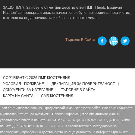
ЗАЩО ПМГ?: За повече от четири десетилетия ПМГ “Проф. Емануил
Иванов” се превърна в знак за качествено обучение, оригиналност и стил,
в еталон на педагогическата и образователната мисъл.
Търсене В Сайта
COPYRIGHT © 2026 ПМГ КЮСТЕНДИЛ
УСЛОВИЯ - ПОЛЗВАНЕ
ДЕКЛАРАЦИЯ ЗА ПОВЕРИТЕЛНОСТ
ДОКУМЕНТИ ЗА ИЗТЕГЛЯНЕ
ТЪРСЕНЕ В САЙТА
КАРТА НА САЙТА
СМБ КЮСТЕНДИЛ
Този сайт използва cookies. Продължавайки да използвате сайта, Вие се съгласявате
с използваните от нас бисквитки. Повече информация за бисквитките и как ги
управляваме вижте в нашата
ПОЛИТИКА ЗА ЗАЩИТА НА ЛИЧНИТЕ ДАННИ.
Вижте
нашата
ДЕКЛАРАЦИЯ ЗА ДОСТЪПНОСТ В съответствие с Mетодология за
наблюдение и проверки на достъпността на съдържанието на интернет страниците -