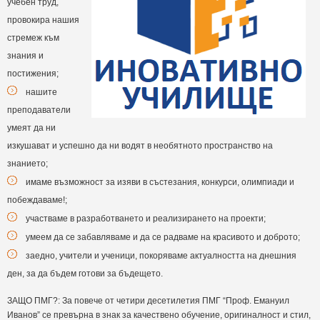
учебен труд,
провокира нашия
стремеж към
знания и
постижения;
нашите
преподаватели
умеят да ни
изкушават и успешно да ни водят в необятното пространство на
знанието;
имаме възможност за изяви в състезания, конкурси, олимпиади и
побеждаваме!;
участваме в разработването и реализирането на проекти;
умеем да се забавляваме и да се радваме на красивото и доброто;
заедно, учители и ученици, покоряваме актуалността на днешния
ден, за да бъдем готови за бъдещето.
ЗАЩО ПМГ?: За повече от четири десетилетия ПМГ “Проф. Емануил
Иванов” се превърна в знак за качествено обучение, оригиналност и стил,