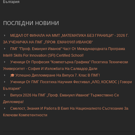
България
ПОСЛЕДНИ
НОВИНИ
МЕДАЛ ОТ ФИНАЛА НА ММТ „МАТЕМАТИКА БЕЗ ГРАНИЦИ“ - 2026 Г.
ЗА УЧЕНИЧКА НА ПМГ „ПРОФ. ЕМАНУИЛ ИВАНОВ“
ПМГ "Проф. Емануил Иванов" Част От Международната Програма
Intel® Skills For Innovation (SFI) Certified School!
Ученици От Професия "Компютърна Графика" Посетиха Технически
Университет - София И Изложбата На Салвадор Дали
🎓 Успешно Дипломиране На Випуск 7. Клас В ПМГ!
Ученици От ПМГ Посетиха Научния Фестивал „АЛО, КОСМОС | Говори
България“
Випуск 2026 На ПМГ „Проф. Емануил Иванов“ Тържествено Се
Дипломира!
Смелост, Знания И Работа В Екип На Националното Състезание За
Ключови Компетентности