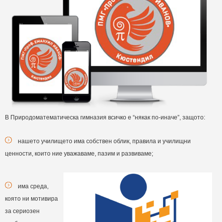
В Природоматематическа гимназия всичко е “някак по-иначе”, защото:
нашето училището има собствен облик, правила и училищни
ценности, които ние уважаваме, пазим и развиваме;
има среда,
която ни мотивира
за сериозен