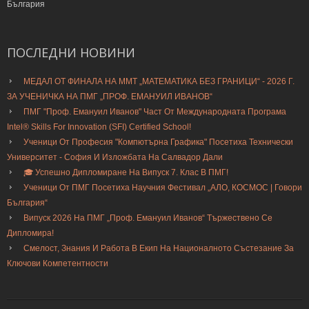
България
ПОСЛЕДНИ
НОВИНИ
МЕДАЛ ОТ ФИНАЛА НА ММТ „МАТЕМАТИКА БЕЗ ГРАНИЦИ“ - 2026 Г.
ЗА УЧЕНИЧКА НА ПМГ „ПРОФ. ЕМАНУИЛ ИВАНОВ“
ПМГ "Проф. Емануил Иванов" Част От Международната Програма
Intel® Skills For Innovation (SFI) Certified School!
Ученици От Професия "Компютърна Графика" Посетиха Технически
Университет - София И Изложбата На Салвадор Дали
🎓 Успешно Дипломиране На Випуск 7. Клас В ПМГ!
Ученици От ПМГ Посетиха Научния Фестивал „АЛО, КОСМОС | Говори
България“
Випуск 2026 На ПМГ „Проф. Емануил Иванов“ Тържествено Се
Дипломира!
Смелост, Знания И Работа В Екип На Националното Състезание За
Ключови Компетентности