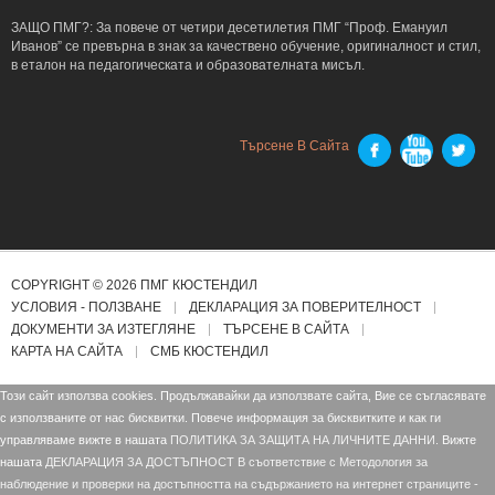
ЗАЩО ПМГ?: За повече от четири десетилетия ПМГ “Проф. Емануил
Иванов” се превърна в знак за качествено обучение, оригиналност и стил,
в еталон на педагогическата и образователната мисъл.
Търсене В Сайта
COPYRIGHT © 2026 ПМГ КЮСТЕНДИЛ
УСЛОВИЯ - ПОЛЗВАНЕ
ДЕКЛАРАЦИЯ ЗА ПОВЕРИТЕЛНОСТ
ДОКУМЕНТИ ЗА ИЗТЕГЛЯНЕ
ТЪРСЕНЕ В САЙТА
КАРТА НА САЙТА
СМБ КЮСТЕНДИЛ
Този сайт използва cookies. Продължавайки да използвате сайта, Вие се съгласявате
с използваните от нас бисквитки. Повече информация за бисквитките и как ги
управляваме вижте в нашата
ПОЛИТИКА ЗА ЗАЩИТА НА ЛИЧНИТЕ ДАННИ.
Вижте
нашата
ДЕКЛАРАЦИЯ ЗА ДОСТЪПНОСТ В съответствие с Mетодология за
наблюдение и проверки на достъпността на съдържанието на интернет страниците -