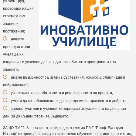
учебен труд,
провокира нашия
стремеж към
знания и
постижения;
нашите
преподаватели
умеят да ни
изкушават и успешно да ни водят в необятното пространство на
знанието;
имаме възможност за изяви в състезания, конкурси, олимпиади и
побеждаваме!;
участваме в разработването и реализирането на проекти;
умеем да се забавляваме и да се радваме на красивото и доброто;
заедно, учители и ученици, покоряваме актуалността на днешния
ден, за да бъдем готови за бъдещето.
ЗАЩО ПМГ?: За повече от четири десетилетия ПМГ “Проф. Емануил
Иванов” се превърна в знак за качествено обучение, оригиналност и стил,