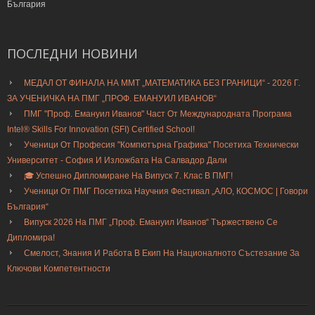
България
ПОСЛЕДНИ
НОВИНИ
МЕДАЛ ОТ ФИНАЛА НА ММТ „МАТЕМАТИКА БЕЗ ГРАНИЦИ“ - 2026 Г.
ЗА УЧЕНИЧКА НА ПМГ „ПРОФ. ЕМАНУИЛ ИВАНОВ“
ПМГ "Проф. Емануил Иванов" Част От Международната Програма
Intel® Skills For Innovation (SFI) Certified School!
Ученици От Професия "Компютърна Графика" Посетиха Технически
Университет - София И Изложбата На Салвадор Дали
🎓 Успешно Дипломиране На Випуск 7. Клас В ПМГ!
Ученици От ПМГ Посетиха Научния Фестивал „АЛО, КОСМОС | Говори
България“
Випуск 2026 На ПМГ „Проф. Емануил Иванов“ Тържествено Се
Дипломира!
Смелост, Знания И Работа В Екип На Националното Състезание За
Ключови Компетентности