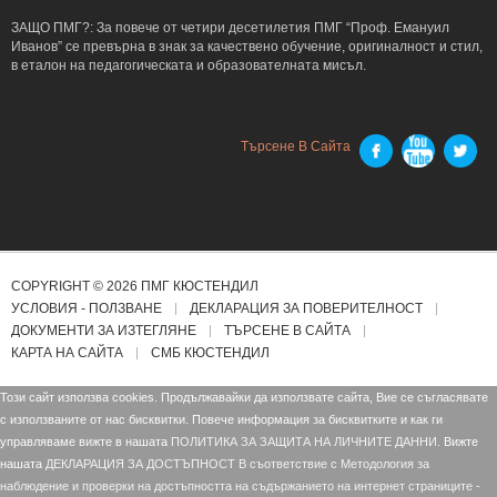
ЗАЩО ПМГ?: За повече от четири десетилетия ПМГ “Проф. Емануил
Иванов” се превърна в знак за качествено обучение, оригиналност и стил,
в еталон на педагогическата и образователната мисъл.
Търсене В Сайта
COPYRIGHT © 2026 ПМГ КЮСТЕНДИЛ
УСЛОВИЯ - ПОЛЗВАНЕ
ДЕКЛАРАЦИЯ ЗА ПОВЕРИТЕЛНОСТ
ДОКУМЕНТИ ЗА ИЗТЕГЛЯНЕ
ТЪРСЕНЕ В САЙТА
КАРТА НА САЙТА
СМБ КЮСТЕНДИЛ
Този сайт използва cookies. Продължавайки да използвате сайта, Вие се съгласявате
с използваните от нас бисквитки. Повече информация за бисквитките и как ги
управляваме вижте в нашата
ПОЛИТИКА ЗА ЗАЩИТА НА ЛИЧНИТЕ ДАННИ.
Вижте
нашата
ДЕКЛАРАЦИЯ ЗА ДОСТЪПНОСТ В съответствие с Mетодология за
наблюдение и проверки на достъпността на съдържанието на интернет страниците -