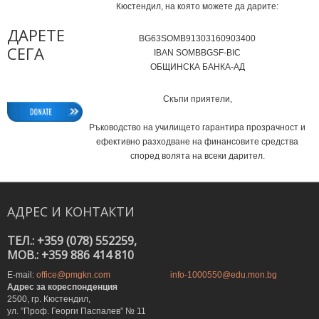
Кюстендил, на която можете да дарите:
ДАРЕТЕ
BG63SOMB91303160903400
СЕГА
IВAN SOMBBGSF-BIC
ОБЩИНСКА БАНКА-АД
Скъпи приятели,
Ръководство на училището гарантира прозрачност и
ефективно разходване на финансовите средства
според волята на всеки дарител.
АДРЕС
И
КОНТАКТИ
ТЕЛ.: +359 (078) 552259,
MOB.: +359 886 414 810
E-mail:
office@pmgkn.com
info-1000550@edu.mon.bg
Адрес за кореспонденция
2500, гр. Кюстендил,
ул. ”Проф. Георги Паспалев” № 11