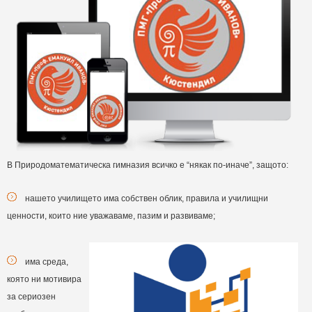
В Природоматематическа гимназия всичко е “някак по-иначе”, защото:
нашето училището има собствен облик, правила и училищни
ценности, които ние уважаваме, пазим и развиваме;
има среда,
която ни мотивира
за сериозен