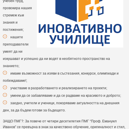
учебен труд,
провокира нашия
стремеж към
знания и
постижения;
нашите
преподаватели
умеят да ни
изкушават и успешно да ни водят в необятното пространство на
знанието;
имаме възможност за изяви в състезания, конкурси, олимпиади и
побеждаваме!;
участваме в разработването и реализирането на проекти;
умеем да се забавляваме и да се радваме на красивото и доброто;
заедно, учители и ученици, покоряваме актуалността на днешния
ден, за да бъдем готови за бъдещето.
ЗАЩО ПМГ?: За повече от четири десетилетия ПМГ “Проф. Емануил
Иванов” се превърна в знак за качествено обучение, оригиналност и стил,